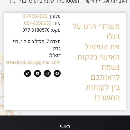
העבירות ועל "זיהוי קולי". האסטרטגיה שלנו: בחנו כל בדל […]
טלפון:
03-9504552
נייד:
054-6350650
משרדי חרט על
פקס: 077-3180570
דגלו
מצדה 7, מגדל ב.ס.ר 4, בני
את הטיפול
ברק
האישי בלקוח.
דוא"ל:
refaelczik.adv@gmail.com
נשמח
לראותכם
בין לקוחות
המשרד!
ראשי