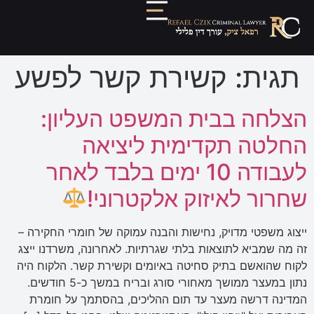
תגית:
קשירת קשר לפשע
הצלחה בבית המשפט העליון:
החלטה תקדימית ליציאה
לעבודה 10 ימים בלבד לאחר
שחרור לאיזוק אלקטרוני!
ייצוג משפטי מדויק, נחישות והבנה עמוקה של חומרי החקירה –
זה מה שמביא לתוצאות בלתי שגרתיות. לאחרונה, משרדנו ייצג
לקוח שהואשם בתיק סחיטה באיומים וקשירת קשר. הלקוח היה
נתון במעצר ממושך מאחורי סורג ובריח במשך כ-5 חודשים.
המדינה דרשה מעצר עד תום ההליכים, בהסתמך על חומרת