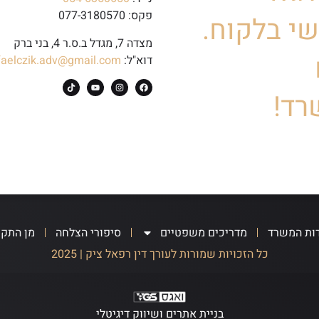
פקס: 077-3180570
י בלקוח.
מצדה 7, מגדל ב.ס.ר 4, בני ברק
דוא"ל:
faelczik.adv@gmail.com
רד!
ות המשרד
מדריכים משפטיים
סיפורי הצלחה
מן התק
כל הזכויות שמורות לעורך דין רפאל ציק | 2025
בניית אתרים ושיווק דיגיטלי