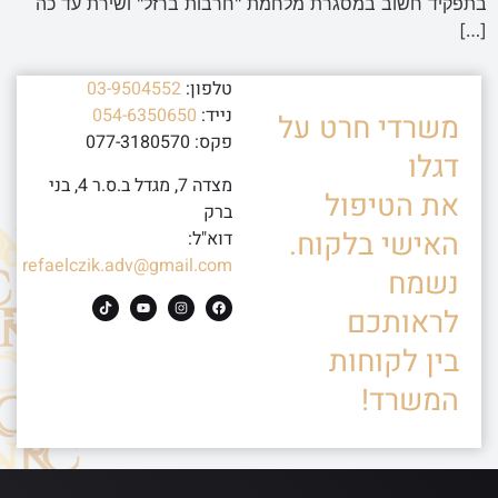
בתפקיד חשוב במסגרת מלחמת "חרבות ברזל" ושירת עד כה
[…]
טלפון:
03-9504552
נייד:
054-6350650
משרדי חרט על
פקס: 077-3180570
דגלו
מצדה 7, מגדל ב.ס.ר 4, בני
את הטיפול
ברק
האישי בלקוח.
דוא"ל:
refaelczik.adv@gmail.com
נשמח
לראותכם
בין לקוחות
המשרד!