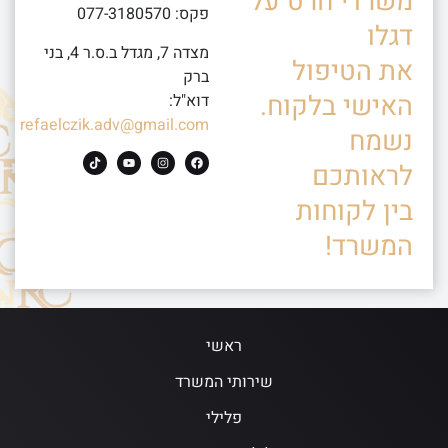
משרדי חרט על
פקס: 077-3180570
דגלו
מצדה 7, מגדל ב.ס.ר 4, בני
את הטיפול
ברק
האישי בלקוח.
דוא"ל:
refaelczik.adv@gmail.com
נשמח
לראותכם
בין לקוחות
המשרד!
ראשי
שירותי המשרד
פלילי