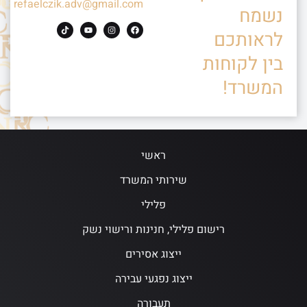
refaelczik.adv@gmail.com
נשמח
לראותכם
בין לקוחות
המשרד!
ראשי
שירותי המשרד
פלילי
רישום פלילי, חנינות ורישוי נשק
ייצוג אסירים
ייצוג נפגעי עבירה
תעבורה