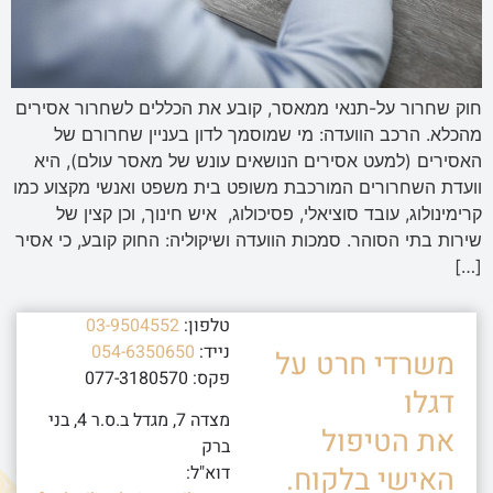
חוק שחרור על-תנאי ממאסר, קובע את הכללים לשחרור אסירים
מהכלא. הרכב הוועדה: מי שמוסמך לדון בעניין שחרורם של
האסירים (למעט אסירים הנושאים עונש של מאסר עולם), היא
וועדת השחרורים המורכבת משופט בית משפט ואנשי מקצוע כמו
קרימינולוג, עובד סוציאלי, פסיכולוג, איש חינוך, וכן קצין של
שירות בתי הסוהר. סמכות הוועדה ושיקוליה: החוק קובע, כי אסיר
[…]
טלפון:
03-9504552
נייד:
054-6350650
משרדי חרט על
פקס: 077-3180570
דגלו
מצדה 7, מגדל ב.ס.ר 4, בני
את הטיפול
ברק
האישי בלקוח.
דוא"ל: