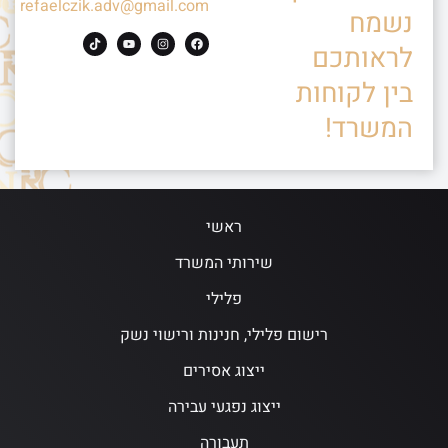
refaelczik.adv@gmail.com
נשמח
לראותכם
בין לקוחות
המשרד!
ראשי
שירותי המשרד
פלילי
רישום פלילי, חנינות ורישוי נשק
ייצוג אסירים
ייצוג נפגעי עבירה
תעבורה