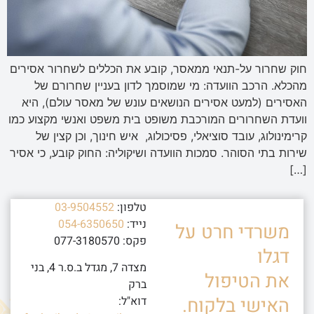
חוק שחרור על-תנאי ממאסר, קובע את הכללים לשחרור אסירים
מהכלא. הרכב הוועדה: מי שמוסמך לדון בעניין שחרורם של
האסירים (למעט אסירים הנושאים עונש של מאסר עולם), היא
וועדת השחרורים המורכבת משופט בית משפט ואנשי מקצוע כמו
קרימינולוג, עובד סוציאלי, פסיכולוג, איש חינוך, וכן קצין של
שירות בתי הסוהר. סמכות הוועדה ושיקוליה: החוק קובע, כי אסיר
[…]
טלפון:
03-9504552
נייד:
054-6350650
משרדי חרט על
פקס: 077-3180570
דגלו
מצדה 7, מגדל ב.ס.ר 4, בני
את הטיפול
ברק
האישי בלקוח.
דוא"ל: