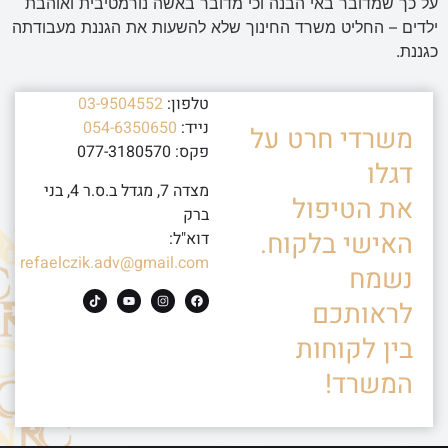
על כך שמדובר באי הבנה וכי מדובר באשה נורמטיבית ואוהבת
ילדים – החליט משרד החינוך שלא להשעות את הגננת מעבודתה
כגננת.
טלפון:
03-9504552
נייד:
054-6350650
משרדי חרט על
פקס: 077-3180570
דגלו
מצדה 7, מגדל ב.ס.ר 4, בני
את הטיפול
ברק
האישי בלקוח.
דוא"ל:
refaelczik.adv@gmail.com
נשמח
לראותכם
בין לקוחות
המשרד!