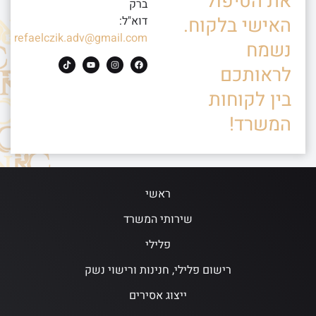
את הטיפול
ברק
האישי בלקוח.
דוא"ל:
refaelczik.adv@gmail.com
נשמח
לראותכם
בין לקוחות
המשרד!
ראשי
שירותי המשרד
פלילי
רישום פלילי, חנינות ורישוי נשק
ייצוג אסירים