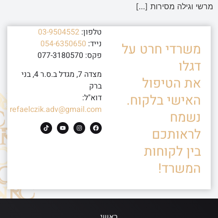
מרשי וגילה מסירות […]
טלפון:
03-9504552
נייד:
054-6350650
משרדי חרט על
פקס: 077-3180570
דגלו
מצדה 7, מגדל ב.ס.ר 4, בני
את הטיפול
ברק
האישי בלקוח.
דוא"ל:
refaelczik.adv@gmail.com
נשמח
לראותכם
בין לקוחות
המשרד!
ראשי