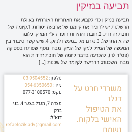
תביעה בנזיקין
תביעה בנזיקין כדי לקבוע את האחריות האזרחית בעוולת
הרשלנות יש להוכיח את קיומם של ארבעה יסודות. 1.קיומה של
חובת זהירות. 2.חובת הזהירות הופרה ע"י המזיק, כלומר
שהוא התרשל. 3.נגרם נזק במעשיו לניזק. 4.שיש קשר סיבתי בין
המעשה של המזיק לנזקו של הניזק. מבחן נוסף שפותח בפסיקה
(פס"ד לוי), להכרעה בדבר קיומה של חובת זהירות הוא
מבחן השכנות: הדרישה לקיומה של שכנות […]
טלפון:
03-9504552
נייד:
054-6350650
משרדי חרט על
פקס: 077-3180570
דגלו
מצדה 7, מגדל ב.ס.ר 4, בני
את הטיפול
ברק
האישי בלקוח.
דוא"ל:
refaelczik.adv@gmail.com
נשמח