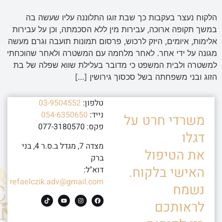
הלקוח נעצר בעקבות כך שבת זוגו התלוננה עליו שעשה בה
במשך תקופה ארוכה, עבירות מין ללא הסכמתה, וכן על עבירות
אלימות, איומים, היזק לרכוש, פרסום תמונות תועבה וגרם מעשה
מגונה על ידי אחר. לאחר מלחמה עם המשטרה ולאחר שהוכחתי
למשטרה ולבית המשפט כי מדובר בעלילת שווא שפלה של בת
הזוג ובני משפחתה בשל סכסוך גירושין […]
טלפון:
03-9504552
נייד:
054-6350650
משרדי חרט על
פקס: 077-3180570
דגלו
מצדה 7, מגדל ב.ס.ר 4, בני
את הטיפול
ברק
האישי בלקוח.
דוא"ל:
refaelczik.adv@gmail.com
נשמח
לראותכם