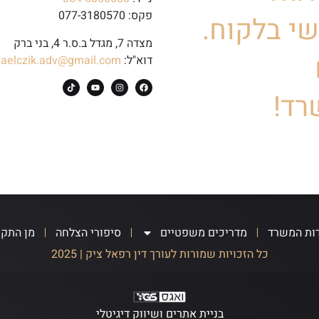
פקס: 077-3180570
י בלקוח.
מצדה 7, מגדל ב.ס.ר 4, בני ברק
דוא"ל:
faelczik.adv@gmail.com
רד!
ות המשרד
מדריכים משפטיים
סיפורי הצלחה
מן התק
כל הזכויות שמורות לעורך דין רפאל ציק | 2025
בניית אתרים ושיווק דיגיטלי