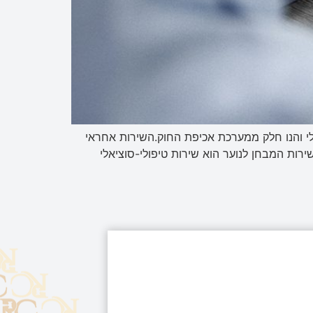
לי והנו חלק ממערכת אכיפת החוק.השירות אחראי
, טיפול ושיקום למעורבים באירוע פלילי (חשודים, נאשמים ונפגעי עבירה), שגילם 18 ומעלה. שירות המבחן לנוער הוא שירות טיפולי-סוציאלי