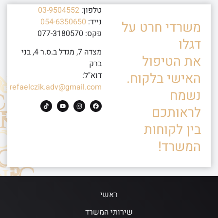
טלפון:
03-9504552
נייד:
054-6350650
משרדי חרט על
פקס: 077-3180570
דגלו
מצדה 7, מגדל ב.ס.ר 4, בני
את הטיפול
ברק
האישי בלקוח.
דוא"ל:
refaelczik.adv@gmail.com
נשמח
לראותכם
בין לקוחות
המשרד!
ראשי
שירותי המשרד