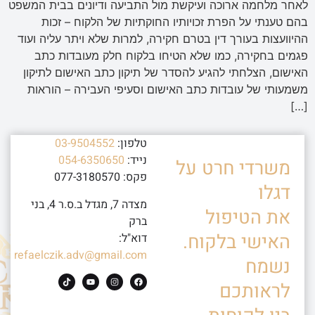
לאחר מלחמה ארוכה ועיקשת מול התביעה ודיונים בבית המשפט
בהם טענתי על הפרת זכויותיו החוקתיות של הלקוח – זכות
ההיוועצות בעורך דין בטרם חקירה, למרות שלא ויתר עליה ועוד
פגמים בחקירה, כמו שלא הטיחו בלקוח חלק מעובדות כתב
האישום, הצלחתי להגיע להסדר של תיקון כתב האישום לתיקון
משמעותי של עובדות כתב האישום וסעיפי העבירה – הוראות
[…]
טלפון:
03-9504552
נייד:
054-6350650
משרדי חרט על
פקס: 077-3180570
דגלו
מצדה 7, מגדל ב.ס.ר 4, בני
את הטיפול
ברק
האישי בלקוח.
דוא"ל:
refaelczik.adv@gmail.com
נשמח
לראותכם