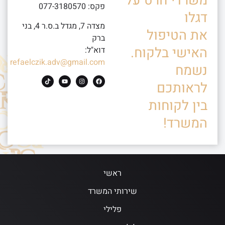
משרדי חרט על
פקס: 077-3180570
דגלו
מצדה 7, מגדל ב.ס.ר 4, בני
את הטיפול
ברק
האישי בלקוח.
דוא"ל:
refaelczik.adv@gmail.com
נשמח
לראותכם
בין לקוחות
המשרד!
ראשי
שירותי המשרד
פלילי