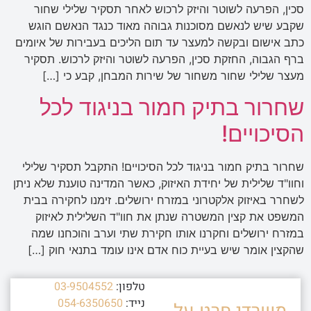
סכין, הפרעה לשוטר והיזק לרכוש לאחר תסקיר שלילי שחור
שקבע שיש לנאשם מסוכנות גבוהה מאוד כנגד הנאשם הוגש
כתב אישום ובקשה למעצר עד תום הליכים בעבירות של איומים
ברף הגבוה, החזקת סכין, הפרעה לשוטר והיזק לרכוש. תסקיר
מעצר שלילי שחור משחור של שירות המבחן, קבע כי […]
שחרור בתיק חמור בניגוד לכל
הסיכויים!
שחרור בתיק חמור בניגוד לכל הסיכויים! התקבל תסקיר שלילי
וחוו"ד שלילית של יחידת האיזוק, כאשר המדינה טוענת שלא ניתן
לשחרר באיזוק אלקטרוני במזרח ירושלים. זימנו לחקירה בבית
המשפט את קצין המשטרה שנתן את חוו"ד השלילית לאיזוק
במזרח ירושלים וחקרנו אותו חקירת שתי וערב והוכחנו שמה
שהקצין אומר שיש בעיית כוח אדם אינו עומד בתנאי חוק […]
טלפון:
03-9504552
נייד:
054-6350650