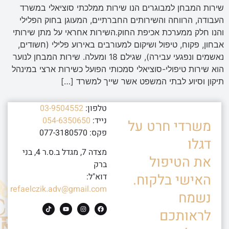
שירות המבחן למבוגרים הנו שירות ממלכתי סוציאלי במשרד
העבודה, הרווחה והשירותים החברתיים, המעוגן בחוק הפלילי
והנו חלק ממערכת אכיפת החוק.השירות אחראי על מתן שירותי
אבחון, פקוח, טיפול ושיקום למעורבים באירוע פלילי (חשודים,
נאשמים ונפגעי עבירה), שגילם 18 ומעלה. שירות המבחן לנוער
הוא שירות טיפולי-סוציאלי סמכותי הפועל כשירות ארצי במינהל
תיקון וסיוע לבתי המשפט אשר שייך למשרד […]
טלפון:
03-9504552
נייד:
054-6350650
משרדי חרט על
פקס: 077-3180570
דגלו
מצדה 7, מגדל ב.ס.ר 4, בני
את הטיפול
ברק
האישי בלקוח.
דוא"ל:
refaelczik.adv@gmail.com
נשמח
לראותכם