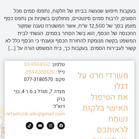
בעקבות חיפוש שנעשה בביתו של הלקוח, נתפסו סמים מכל
הסוגים, לרבות סמים סינטטיים, מחולקים בשקיות וכן נתפס כסף
מזומן בסך של 12,500 ש"ח, אשר המשטרה טענה שמקור
ההכנסה של הכסף, הוא בשל הסחר בסמים. הגשתי לבית
המשפט בקשה מנומקת להחזרת הכסף וטענתי כי הכסף כלל לא
קשור לעבירות הסמים. בעקבות כך, בית המשפט הורה על […]
טלפון:
03-9504552
נייד:
054-6350650
משרדי חרט על
פקס: 077-3180570
דגלו
מצדה 7, מגדל ב.ס.ר 4, בני
את הטיפול
ברק
האישי בלקוח.
דוא"ל:
refaelczik.adv@gmail.com
נשמח
לראותכם