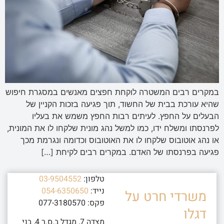
במקרים רבים המשטרה לוקחת חפצים מאנשים במסגרת חיפוש
שהיא עורכת בבית של החשוד, תוך פגיעה בזכות הקניין של
הבעלים על החפץ. לעיתים רבות החפץ משמש את בעליו
לפרנסתו ומשלח ידו, כמו למשל נהג מונית שלקחו לו את המונית,
או נהג אוטובוס שלקחו לו את האוטובוס וכדומה ונגרמת מכך
פגיעה בפרנסתו של האדם. במקרים רבים לקיחת […]
טלפון:
03-9504552
נייד:
054-6350650
משרדי חרט על
פקס: 077-3180570
דגלו
מצדה 7, מגדל ב.ס.ר 4, בני