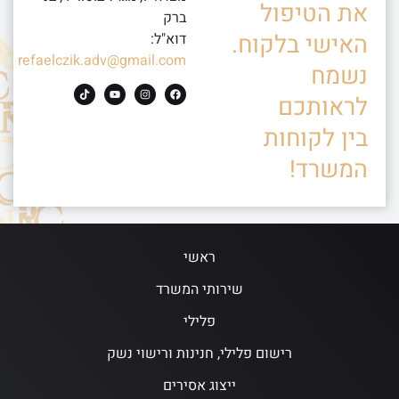
את הטיפול
ברק
האישי בלקוח.
דוא"ל:
refaelczik.adv@gmail.com
נשמח
לראותכם
בין לקוחות
המשרד!
ראשי
שירותי המשרד
פלילי
רישום פלילי, חנינות ורישוי נשק
ייצוג אסירים