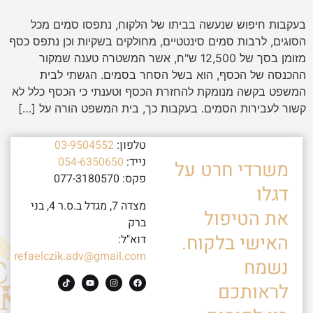
בעקבות חיפוש שנעשה בביתו של הלקוח, נתפסו סמים מכל
הסוגים, לרבות סמים סינטטיים, מחולקים בשקיות וכן נתפס כסף
מזומן בסך של 12,500 ש"ח, אשר המשטרה טענה שמקור
ההכנסה של הכסף, הוא בשל הסחר בסמים. הגשתי לבית
המשפט בקשה מנומקת להחזרת הכסף וטענתי כי הכסף כלל לא
קשור לעבירות הסמים. בעקבות כך, בית המשפט הורה על […]
טלפון:
03-9504552
נייד:
054-6350650
משרדי חרט על
פקס: 077-3180570
דגלו
מצדה 7, מגדל ב.ס.ר 4, בני
את הטיפול
ברק
האישי בלקוח.
דוא"ל:
refaelczik.adv@gmail.com
נשמח
לראותכם