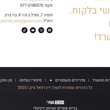
פקס: 077-3180570
י בלקוח.
מצדה 7, מגדל ב.ס.ר 4, בני ברק
דוא"ל:
faelczik.adv@gmail.com
רד!
ות המשרד
מדריכים משפטיים
סיפורי הצלחה
מן התק
כל הזכויות שמורות לעורך דין רפאל ציק | 2025
בניית אתרים ושיווק דיגיטלי