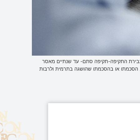
נשין מונה את עבירות האלימות. להלן יפורטו עבירות האלימות ועונשן המקסימלי בחוק. עבירות התקיפה ס' 379-עבירת התקיפה-תקיפה סתם- עד שנתיים מאסר
לא הסכמתו או בהסכמתו שהושגה בתרמית ולרבות