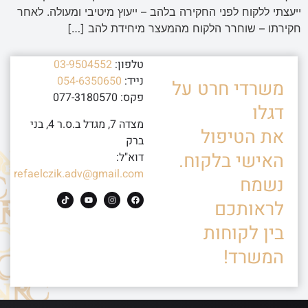
ייעצתי ללקוח לפני החקירה בלהב – ייעוץ מיטיבי ומעולה. לאחר
חקירתו – שוחרר הלקוח מהמעצר מיחידת להב […]
טלפון:
03-9504552
נייד:
054-6350650
משרדי חרט על
פקס: 077-3180570
דגלו
מצדה 7, מגדל ב.ס.ר 4, בני
את הטיפול
ברק
האישי בלקוח.
דוא"ל:
refaelczik.adv@gmail.com
נשמח
לראותכם
בין לקוחות
המשרד!