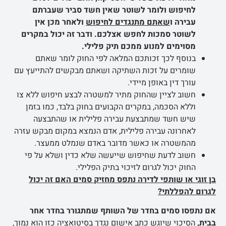
לחיפוש ולומר לשוטר שאין חשד סביר שעברתם
עבירה ו
שאתם מתנגדים לחיפוש
ולאחר מכן אין
לשוטר סמכות לחפש אצלכם. ודבר זה יכול במקרים
מסוימים למנוע ממכם תיק פלילי.
בנוסף לכך זכותכם המלאה לפי החוק לומר שאתם
שומרים על זכות השתיקה ושאתם מבקשים להתייעץ עם
עורך דין באופן מיידי.
חשוב לציין שהחוק מתיר למשטרה לבצע חיפוש ללא צו
וללא הסכמה, במקרים הקבועים בחוק בלבד, כמו בזמן
שיש חשד שמתבצעת עבירה פלילית או שהתבצעה
לאחרונה עבירה פלילית, אדם הנמצא במקום מבקש עזרה
מהמשטרה או כאשר מדובר באדם שנמלט ממעצר.
חשוב לדעת שחיפוש שייעשה שלא כדין ושלא על פי
החוק יכול לגרום לזיכוי בתיק הפלילי.
בן זוגי או שותפי לדירה נתפס מחזיק סמים האם זה יכול
לגרום להפללתי?
אם נתפסו סמים בחדר של השותף שמתגורר בחדר אחר
בבית,
הסיכוי שיוגש כתב אישום נגדך בסיטואציה כזו הוא נמוך,