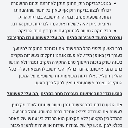
בנוגע לבדיקת רוק, החוק תוקן לאחרונה וכיום המשטרה
יכולה לבצע בדיקת רוק אף שאין כל חשד שהנהג הינו
תחת השפעת סמים. במידה והתשובה בבדיקת הרוק
חיובית, ניתן יהיה לשלוח את הנהג לבדיקות שתן או דם.
בכל מקרה חשוב להיוועץ עם עורך דין טרם הבדיקה.
נעצרתי בחשד לעבירות סמים, מה עלי לעשות טרם החקירה?
דבר ראשון ולפני הכל מממשים את זכותכם החוקית להיוועץ
בעורך דין באופן מידי. לא פעם אנחנו נתקלים בעשרות מקרים
בשנה שרק בזכות הייעוץ טרם החקירה תיקים נסגרו ולא הוגשו
בהם כתבי אישום. מדובר בהליך הכי חשוב להימצאות עו"ד בכל
ההליך הפלילי, אלו דקות משמעותיות שישפיעו על המשך
החקירה בצורה משמעותית ואין להקל בכך ראש.
הוגש נגדי כתב אישום בעבירת סחר בסמים, מה עלי לעשות?
אם הוגש נגדכם כתב אישום ניתן חשוב שתתנו לעו"ד מקצוען
לעשות את העבודה ולייצג אתכם בבית המשפט ומול התביעה.
ההבדל בין מקצוען ללא מקצוען הוא ההבדל בין עונש של מאסר
בכלא לבין עונש קל של עבודות שירות או שירות למען הציבור