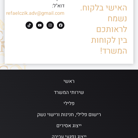
האישי בלקוח.
דוא"ל:
refaelczik.adv@gmail.com
נשמח
לראותכם
בין לקוחות
המשרד!
ראשי
שירותי המשרד
פלילי
רישום פלילי, חנינות ורישוי נשק
ייצוג אסירים
ייצוג נפגעי עבירה