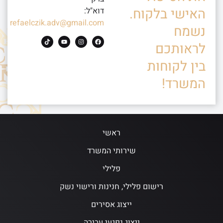
האישי בלקוח.
דוא"ל:
refaelczik.adv@gmail.com
נשמח
לראותכם
בין לקוחות
המשרד!
ראשי
שירותי המשרד
פלילי
רישום פלילי, חנינות ורישוי נשק
ייצוג אסירים
ייצוג נפגעי עבירה