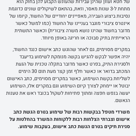
של חטא ועוון שהינן עבירות שהעונש הקבוע להן בחוק הוא
מתחת ל-3 שנות מאסר, וזאת, בהתאם לשיקולים שונים כדוגמת
נסיבות ביצוע העבירה, מאפיינים יחודיים של החשוד, קיומו של
אינטרס ציבורי מוגבר בעניינו של החשוד (כמו למשל כאשר
מדובר בחשוד שהינו נושא משרה ציבורית) וכאשר התשתית
הראייתית בתיק סבוכה או חריגה באופן מיוחד.
במקרים מסוימים, גם לאחר שהוגש כתב אישום כנגד החשוד,
יהיה אפשר לבקש להגיש בקשה מנומקת לשימוע בדיעבד
ולסגירת התיק, בפרט כאשר מדובר בתקלה טכנית של הגעת
המכתב בדואר או כאשר חלף זמן קצר מעת תום 30 הימים
לשליחת בקשת השימוע, כאשר במקרים מסוימים, כתב האישום
יבוטל או יימחק לצורך קיום השימוע וגם במקרים אלו, השימוע
יעשה בנפש חפצה ומתוך פתיחות לשקול בכובד ראש את טענות
הנאשם.
משרדי מטפל בבקשות רבות של שימוע בטרם הגשת כתב
אישום וצברתי הצלחות רבות ללקוחות המשרד בהחלטות על
סגירת תיקים בטרם הגשת כתב אישום, בעקבות שימוע.