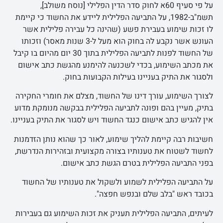
על פי סעיף 60א לחוק סדר הדין הפלילי [נוסח משולב],
תשמ"ב-1982, על התביעה הפלילית ליידע את החשוד כי קיימת
לו זכות שימוע בעבירת פשע (שהינה כל עבירה פלילית אשר
העונש אשר נקבע לה בחוק הוא מעל ל-3 שנות מאסר) וזכותו
של החשוד לפנות לתביעה הפלילית בתוך 30 יום מהיום בו קיבל
את מכתב השימוע, בכדי לשכנעה להימנע מהגשת כתב אישום
ולסגור את התיק בעניינו בעילות הקבועות בחוק.
לצורך השימוע, עורך דינו של החשוד, מצלם את חומרי החקירה
בתיק, מעיין בהם ופונה לתביעה הפלילית בבקשה מנומקת מדוע
אין להגיש כתב אישום כנגד החשוד ויש לסגור את התיק בעניינו.
חשיבות רבה קיימת להליך שימוע, לאור כך שהוא נותן הזדמנות
לחשוד לשטוח את טענותיו בצורה מקצועית ובזהירות הנדרשת,
בפני התביעה הפלילית בטרם הגשת כתב אישום.
על התביעה הפלילית לשמוע ולשקול את טענותיו של החשוד
בכובד ראש "בלב שלם ובנפש חפצה".
לעיתים, התביעה הפלילית תעניק את זכות השימוע גם בעבירות