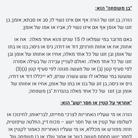
"בן משפחה" הוא:
הורה; בן זוגו של הורה אף אם אינו נשוי לו; סב או סבתא; אומן; בן
זוגו של אומן אף אם אינו נשוי לו; אביו או אמו של אומן;
באם מדובר במי שמלאו לו 15 שנים והוא אחד מאלה: אח או
אחות; אח או אחות חורגים; דוד או דודה; גיס או גיסה; בנו או בתו
של אומן ובן זוגו של כל אחד מאלה; אחיו או אחותו של אומן ובן
זוגו של כל אחד מאלה. ואולם לעניין עבירה של בעילה אסורה
לפי סעיף קטן (ב) או של מעשה מגונה לפי סעיף קטן (ג)(3)
שנעשו במי שמלאו לו שש עשרה שנים, לא ייכללו דוד או דודה,
גיס או גיסה; בן זוג של בנו או בתו של אומן, אחיו או אחותו של
אומן ובן זוגו של כל אחד מאלה בהגדרת "בן משפחה;
"אחראי על קטין או חסר ישע" הוא:
הורה או מי שעליו האחריות לצרכי מחייתו, לבריאותו, לחינוכו או
לשלומו של קטין או של חסר ישע – מכוח דין, החלטה שיפוטית,
חוזה מפורש או מכללא, או מי שעליו האחריות כאמור לקטין או
לחסר ישע מחמת מעשה כשר או אסור שלו; או בן משפחה של