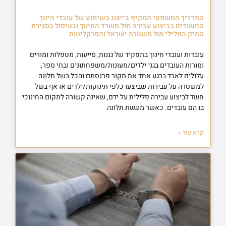
המדריך המשפטי המקיף בייצוג בשימוע של עובדי חינוך
החשודים בביצוע עבירה מול משרד החינוך ובטיפול בסגירת
התיק הפלילי מול משטרת ישראל והפרקליטות
עובדות ועובדי חינוך בתפקיד של גננות, סייעות, מטפלות ומורים
ומורות העובדים בגני ילדים/מעונות/משפחתונים ובתי ספר,
עלולים לאבד ברגע אחד את מקור פרנסתם והכל בשל תלונה
למשטרה על עבירות שביצעו כלפי תינוקות/ילדים או אף בשל
חשד לביצוע עבירה פלילית על ידם, שאינה קשורה למקום החינוכי
בו הם עובדים. כאשר מוגשת תלונה
קרא עוד »