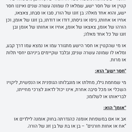
קטין או של חסר ישע, שמלאו לו שמונה עשרה שנים ואיננו חסר
ישע, והוא אחד מאלה: בן זוגו של הורו, סבו או סבתו, צאצאו,
אחיו או אחותו, גיסו או גיסתו, דודו או דודתו, בן זוגו של אומן, וכן
הורהו של אומן, צאצאו של אומן, אחיו או אחותו של אומן ובן
זוגו של כל אחד מאלה;
או מי שהקטין או חסר הישע מתגורר עמו או נמצא עמו דרך קבע,
ומלאו לו שמונה עשרה שנים; ובלבד שקיימים ביניהם יחסי תלות
או מרות.
"חסר ישע" הוא:
מי שמחמת גילו, מחלתו או מוגבלותו הגופנית או הנפשית, ליקויו
השכלי או מכל סיבה אחרת, אינו יכול לדאוג לצרכי מחייתו,
לבריאותו או לשלומו;
"אומן" הוא:
אב או אם במשפחת אומנה כהגדרתה בחוק אומנה לילדים או
"אח או אחות חורגים" – בן או בת של בן זוג של הורה.