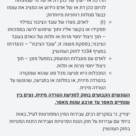
הדרכה או ייעוץ של כהן דת או של מי שמתחזה
להיום כהן דת או של אדם הידוע או המציג את עצמו
כבעל סגולות רוחניות מיוחדות;
(ז) לאדם, מצדו של עובד הציבור במילוי
תפקידו או בקשר אליו ותוך שימוש לרעה בסמכותו
– תוך ניצול יחסי מרות או תלות של האדם בעובד
הציבור; בפסקת משנה זו, "עובד הציבור" – כהגדרתו
בסעיף 34כד לחוק העונשין;
לאדם עם מוגבלות המועסק במפעל מוגן – תוך
ניצול יחסי מרות או תלות.
התנכלות היא פגיעה מכל סוג שהוא שמקורה
בהטרדה מינית, או בתלונה או בתביעה, שהוגשו על
הטרדה מינית.
העונשים הקבועים בחוק למניעת הטרדה מינית, נעים בין
שנתיים מאסר עד ארבע שנות מאסר.
יצויין, כי במקרים רבים, עבירות המין המפורטות לעיל, באות
ביחד עם עבירות על חוק הגנת הפרטיות ועבירות הזנות המנויות
בחוק העונשין.