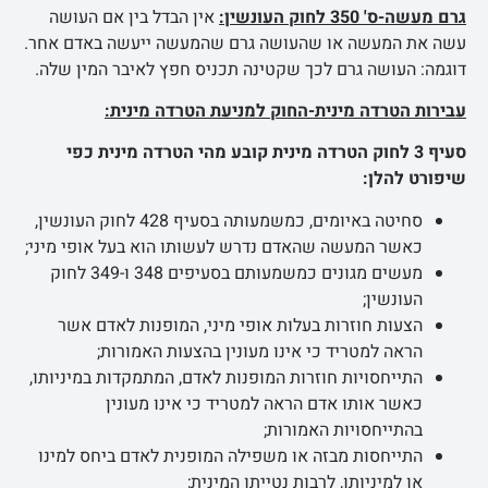
גרם מעשה-ס' 350 לחוק העונשין:
אין הבדל בין אם העושה
עשה את המעשה או שהעושה גרם שהמעשה ייעשה באדם אחר.
דוגמה: העושה גרם לכך שקטינה תכניס חפץ לאיבר המין שלה.
עבירות הטרדה מינית-החוק למניעת הטרדה מינית:
סעיף 3 לחוק הטרדה מינית קובע מהי הטרדה מינית כפי
שיפורט להלן:
סחיטה באיומים, כמשמעותה בסעיף 428 לחוק העונשין,
כאשר המעשה שהאדם נדרש לעשותו הוא בעל אופי מיני;
מעשים מגונים כמשמעותם בסעיפים 348 ו-349 לחוק
העונשין;
הצעות חוזרות בעלות אופי מיני, המופנות לאדם אשר
הראה למטריד כי אינו מעונין בהצעות האמורות;
התייחסויות חוזרות המופנות לאדם, המתמקדות במיניותו,
כאשר אותו אדם הראה למטריד כי אינו מעונין
בהתייחסויות האמורות;
התייחסות מבזה או משפילה המופנית לאדם ביחס למינו
או למיניותו, לרבות נטייתו המינית;