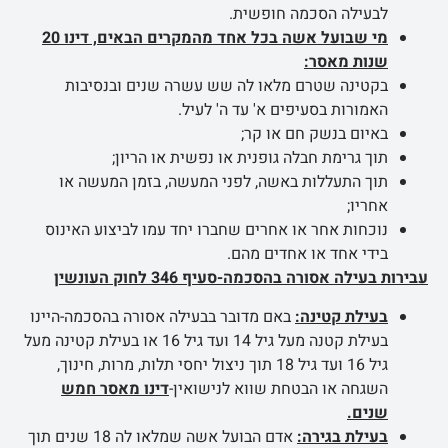
לבעילה הסכמה חופשית.
מי שבועל אשה בכל אחד מהמקרים הבאים, דינו 20
שנות מאסר:
בקטינה שטרם מלאו לה שש עשרה שנים ובנסיבות
האמורות בסעיפים א' עד ה' לעיל.
באיום בנשק חם או קר;
תוך גרימת חבלה גופנית או נפשית או הריון;
תוך התעללות באשה, לפני המעשה, בזמן המעשה או
אחריו;
נוכחות אחר או אחרים שחברו יחד עמו לביצוע האינוס
בידי אחד או אחדים מהם.
עבירות בעילה אסורה בהסכמה-סעיף 346 לחוק העונשין
בעילת קטינה:
באם מדובר בבעילה אסורה בהסכמה-היינו
בעילת קטנה מעל גיל 14 ועד גיל 16 או בעילת קטינה מעל
גיל 16 ועד גיל 18 תוך ניצול יחסי תלות, מרות, חינוך,
השגחה או הבטחת שווא לנישואין-
דינו מאסר חמש
שנים.
בעילת בגירה:
אדם הבועל אשה שמלאו לה 18 שנים תוך