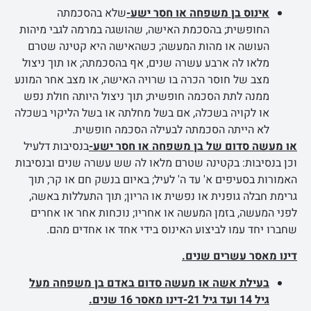
אינוס בן משפחה או חסר ישע-
שלא בהסכמתה
החופשית; בהסכמת האישה, שהושגה במרמה לגבי מיהות
העושה או מהות המעשה; כשהאישה היא קטינה שטרם
מלאו לה ארבע עשרה שנים, אף בהסכמתה; או תוך ניצול
מצב של חוסר הכרה בו שרויה האישה, או מצב אחר המונע
ממנה לתת הסכמה חופשית; תוך ניצול היותה חולת נפש
או לקויה בשכלה, אם בשל מחלתה או בשל הליקוי בשכלה
לא הייתה הסכמתה לבעילה הסכמה חופשית.
או מעשה סדום של בן משפחה או חסר ישע-
בנסיבות דלעיל
וכן בנסיבות: בקטינה שטרם מלאו לה שש עשרה שנים ובנסיבות
האמורות בסעיפים א' עד ה' לעיל; באיום בנשק חם או קר; תוך
גרימת חבלה גופנית או נפשית או הריון; תוך התעללות באשה,
לפני המעשה, בזמן המעשה או אחריו; נוכחות אחר או אחרים
שחברו יחד עמו לביצוע האינוס בידי אחד או אחדים מהם.
דינו מאסר עשרים שנים.
בעילת אשה או מעשה סדום באדם בן משפחה מעל
גיל 14 ועד גיל 21-דינו מאסר 16 שנים.