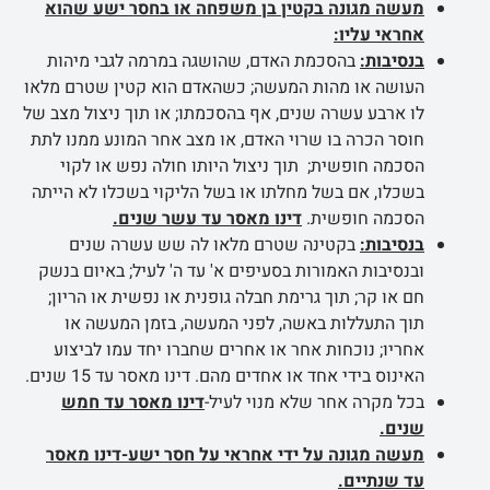
מעשה מגונה בקטין בן משפחה או בחסר ישע שהוא
אחראי עליו:
בנסיבות:
בהסכמת האדם, שהושגה במרמה לגבי מיהות
העושה או מהות המעשה; כשהאדם הוא קטין שטרם מלאו
לו ארבע עשרה שנים, אף בהסכמתו; או תוך ניצול מצב של
חוסר הכרה בו שרוי האדם, או מצב אחר המונע ממנו לתת
הסכמה חופשית; תוך ניצול היותו חולה נפש או לקוי
בשכלו, אם בשל מחלתו או בשל הליקוי בשכלו לא הייתה
הסכמה חופשית.
דינו מאסר עד עשר שנים.
בנסיבות:
בקטינה שטרם מלאו לה שש עשרה שנים
ובנסיבות האמורות בסעיפים א' עד ה' לעיל; באיום בנשק
חם או קר; תוך גרימת חבלה גופנית או נפשית או הריון;
תוך התעללות באשה, לפני המעשה, בזמן המעשה או
אחריו; נוכחות אחר או אחרים שחברו יחד עמו לביצוע
האינוס בידי אחד או אחדים מהם. דינו מאסר עד 15 שנים.
בכל מקרה אחר שלא מנוי לעיל-
דינו מאסר עד חמש
שנים.
מעשה מגונה על ידי אחראי על חסר ישע-דינו מאסר
עד שנתיים.