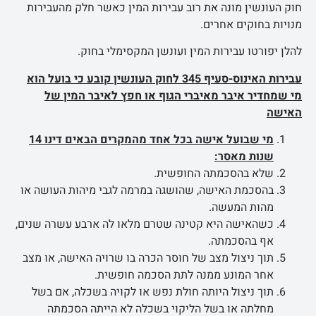
חוק העונשין מונה את רוב עבירות המין כאשר חלק מהעבירות
מנויות בחוקים אחרים.
להלן יפורטו עבירות המין ועונשן המקסימלי בחוק.
עבירות האינוס-סעיף 345 לחוק העונשין קובע כי בועל הוא
מי שמחדיר איבר מאיברי הגוף או חפץ לאיבר המין של
האישה
מי שבועל אישה בכל אחד מהמקרים הבאים דינו 14
שנות מאסר:
שלא בהסכמתה החופשית.
בהסכמת האישה, שהושגה במרמה לגבי מיהות העושה או
מהות המעשה.
כשהאישה היא קטינה שטרם מלאו לה ארבע עשרה שנים,
אף בהסכמתה.
תוך ניצול מצב של חוסר הכרה בו שרויה האישה, או מצב
אחר המונע ממנה לתת הסכמה חופשית.
תוך ניצול היותה חולת נפש או לקויה בשכלה, אם בשל
מחלתה או בשל הליקוי בשכלה לא הייתה הסכמתה