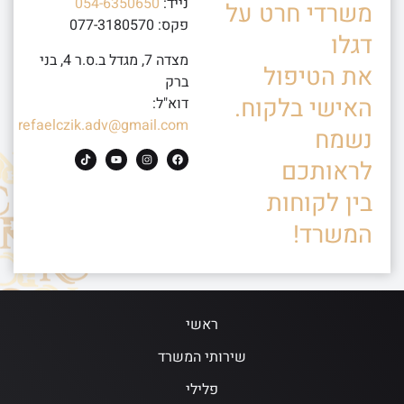
נייד:
054-6350650
משרדי חרט על
פקס: 077-3180570
דגלו
מצדה 7, מגדל ב.ס.ר 4, בני
את הטיפול
ברק
האישי בלקוח.
דוא"ל:
refaelczik.adv@gmail.com
נשמח
לראותכם
בין לקוחות
המשרד!
ראשי
שירותי המשרד
פלילי