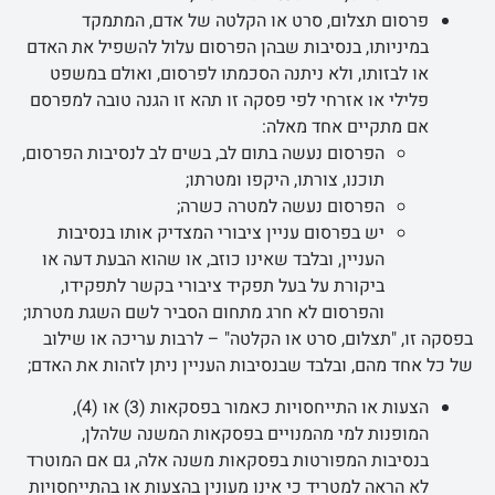
פרסום תצלום, סרט או הקלטה של אדם, המתמקד
במיניותו, בנסיבות שבהן הפרסום עלול להשפיל את האדם
או לבזותו, ולא ניתנה הסכמתו לפרסום, ואולם במשפט
פלילי או אזרחי לפי פסקה זו תהא זו הגנה טובה למפרסם
אם מתקיים אחד מאלה:
הפרסום נעשה בתום לב, בשים לב לנסיבות הפרסום,
תוכנו, צורתו, היקפו ומטרתו;
הפרסום נעשה למטרה כשרה;
יש בפרסום עניין ציבורי המצדיק אותו בנסיבות
העניין, ובלבד שאינו כוזב, או שהוא הבעת דעה או
ביקורת על בעל תפקיד ציבורי בקשר לתפקידו,
והפרסום לא חרג מתחום הסביר לשם השגת מטרתו;
בפסקה זו, "תצלום, סרט או הקלטה" – לרבות עריכה או שילוב
של כל אחד מהם, ובלבד שבנסיבות העניין ניתן לזהות את האדם;
הצעות או התייחסויות כאמור בפסקאות (3) או (4),
המופנות למי מהמנויים בפסקאות המשנה שלהלן,
בנסיבות המפורטות בפסקאות משנה אלה, גם אם המוטרד
לא הראה למטריד כי אינו מעונין בהצעות או בהתייחסויות