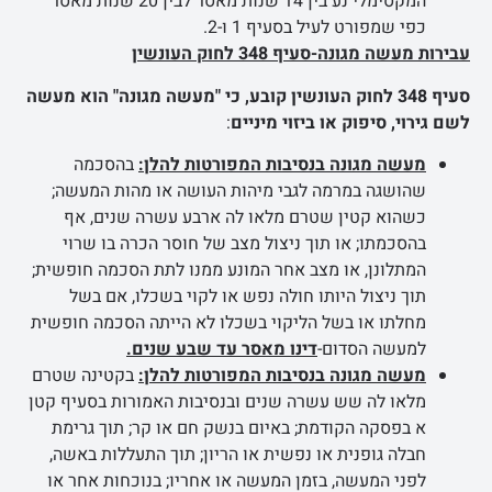
המקסימלי נע בין 14 שנות מאסר לבין 20 שנות מאסר
כפי שמפורט לעיל בסעיף 1 ו-2.
עבירות מעשה מגונה-סעיף 348 לחוק העונשין
סעיף 348 לחוק העונשין קובע, כי "מעשה מגונה" הוא מעשה
לשם גירוי, סיפוק או ביזוי מיניים
:
מעשה מגונה בנסיבות המפורטות להלן:
בהסכמה
שהושגה במרמה לגבי מיהות העושה או מהות המעשה;
כשהוא קטין שטרם מלאו לה ארבע עשרה שנים, אף
בהסכמתו; או תוך ניצול מצב של חוסר הכרה בו שרוי
המתלונן, או מצב אחר המונע ממנו לתת הסכמה חופשית;
תוך ניצול היותו חולה נפש או לקוי בשכלו, אם בשל
מחלתו או בשל הליקוי בשכלו לא הייתה הסכמה חופשית
למעשה הסדום-
דינו מאסר עד שבע שנים.
מעשה מגונה בנסיבות המפורטות להלן:
בקטינה שטרם
מלאו לה שש עשרה שנים ובנסיבות האמורות בסעיף קטן
א בפסקה הקודמת; באיום בנשק חם או קר; תוך גרימת
חבלה גופנית או נפשית או הריון; תוך התעללות באשה,
לפני המעשה, בזמן המעשה או אחריו; בנוכחות אחר או