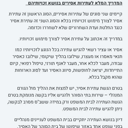
המדריך המלא לעתירות אסירים בנושא זכויותיהם
קיימים שני סוגים של עתירות אסירים, הסוג הראשון זה עתירת
אסיר לצורך מימוש זכויותיו בכלא והסוג השני זה עתירת אסיר
כנגד החלטת ועדת השחרורים שלא לשחררו וכדומה.
במדריך זה אכתוב על עתירת אסיר לצורך מימוש זכויותיו.
אסיר או עציר רשאי להגיש עתירה בכל הנוגע לזכויותיו כמו
תנאי מאסרו או מעצרו, שילובו בהליך שיקומי, שילובו כאסיר
עבודה, מעבר לכלא אחר, מעבר לאגף תורני, טיפול רפואי, קיום
התייחדות, יציאה לחופשות, סיווג האסיר ועד לסוג הארוחות
שהוא מקבל בכלא.
בטרם הגשת עתירת אסיר, יש למצות את ההליך מול הגורם
המנהלי – שירות בתי הסוהר ולהגיש אליו בקשה מנומקת בטרם
הגשת העתירה לבית המשפט ורק במידה ששב"ס מסרב לבקשה,
ניתן להגיש עתירה לבית המשפט.
דיון בנושא העתירה יתקיים בבית המשפט לעניינים מנהליים
בפני שופט אחד באזור שיפוטו של בית הסוהר של האסיר.