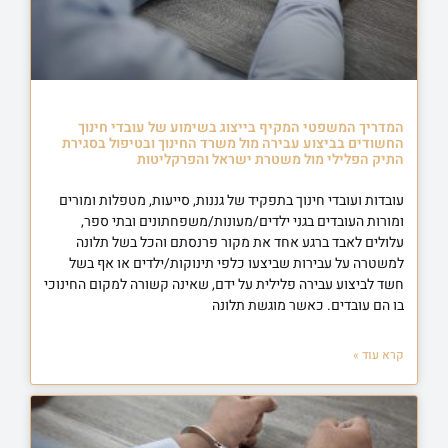
המדריך המשפטי המקיף בייצוג בשימוע של עובדי חינוך
החשודים בביצוע עבירה מול משרד החינוך ובטיפול בסגירת
התיק הפלילי מול משטרת ישראל והפרקליטות
עובדות ועובדי חינוך בתפקיד של גננות, סייעות, מטפלות ומורים
ומורות העובדים בגני ילדים/מעונות/משפחתונים ובתי ספר,
עלולים לאבד ברגע אחד את מקור פרנסתם והכל בשל תלונה
למשטרה על עבירות שביצעו כלפי תינוקות/ילדים או אף בשל
חשד לביצוע עבירה פלילית על ידם, שאינה קשורה למקום החינוכי
בו הם עובדים. כאשר מוגשת תלונה
קרא עוד »