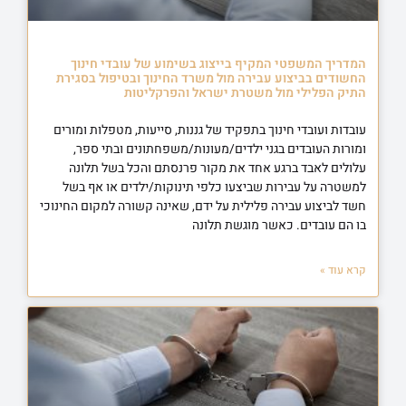
המדריך המשפטי המקיף בייצוג בשימוע של עובדי חינוך
החשודים בביצוע עבירה מול משרד החינוך ובטיפול בסגירת
התיק הפלילי מול משטרת ישראל והפרקליטות
עובדות ועובדי חינוך בתפקיד של גננות, סייעות, מטפלות ומורים
ומורות העובדים בגני ילדים/מעונות/משפחתונים ובתי ספר,
עלולים לאבד ברגע אחד את מקור פרנסתם והכל בשל תלונה
למשטרה על עבירות שביצעו כלפי תינוקות/ילדים או אף בשל
חשד לביצוע עבירה פלילית על ידם, שאינה קשורה למקום החינוכי
בו הם עובדים. כאשר מוגשת תלונה
קרא עוד »