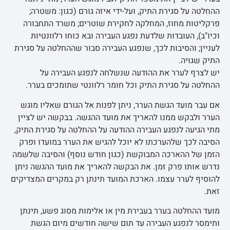
ההחלטה על סגירת התיק, ועל-ידי איזה גורם (כגון: משטרה;
פרקליטות מחוז, המחלקה לחקירת שוטרים; משרד התחבורה
וכיו"ב), העובדות שלדעת נפגע העבירה ובא כוחו רלוונטיות
לעניין; והסיבות לכך, שנפגע העבירה סבור שההחלטה על סגירת
התיק שגויה.
יש לצרף לערר את ההודעה שנשלחה לנפגע העבירה על
ההחלטה על סגירת התיק וכל חומר רלוונטי שתומכים בערר.
אם עבר מועד הגשת הערר, ניתן לפנות אל הגורם שאליו מוגש
הערר ולבקש ממנו להאריך את מועד ההגשה. בבקשה יש לציין
מתי הגיעה לנפגע העבירה ההודעה על ההחלטה על סגירת התיק,
הסיבה לכך שלהערכתו לא יוכל להגיש את הערר במועדו ופרק
הזמן של ההארכה המבוקשת (כגון חודש נוסף) והסיבה שלשמה
נדרש אותו פרק זמן. את הבקשה להאריך את מועד ההגשה ניתן
להוסיף לערר עצמו. הארכת המועד תינתן רק במקרים המצדיקים
זאת.
מועד ההחלטה בערר בעבירת מין או אלימות מסוג פשע, תינתן
ותימסר לנפגע העבירה עד תום שישה חודשים מיום הגשת