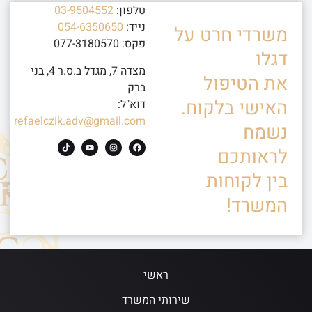
טלפון:
03-9504552
נייד:
054-6350650
משרדי חרט על
פקס: 077-3180570
דגלו
מצדה 7, מגדל ב.ס.ר 4, בני
את הטיפול
ברק
האישי בלקוח.
דוא"ל:
refaelczik.adv@gmail.com
נשמח
לראותכם
בין לקוחות
המשרד!
ראשי
שירותי המשרד