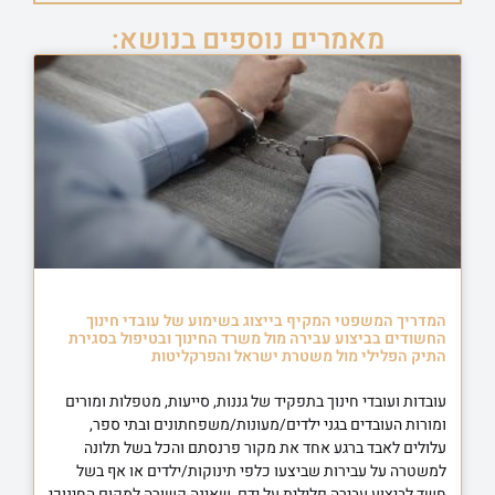
מאמרים נוספים בנושא:
המדריך המשפטי המקיף בייצוג בשימוע של עובדי חינוך
החשודים בביצוע עבירה מול משרד החינוך ובטיפול בסגירת
התיק הפלילי מול משטרת ישראל והפרקליטות
עובדות ועובדי חינוך בתפקיד של גננות, סייעות, מטפלות ומורים
ומורות העובדים בגני ילדים/מעונות/משפחתונים ובתי ספר,
עלולים לאבד ברגע אחד את מקור פרנסתם והכל בשל תלונה
למשטרה על עבירות שביצעו כלפי תינוקות/ילדים או אף בשל
חשד לביצוע עבירה פלילית על ידם, שאינה קשורה למקום החינוכי