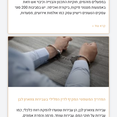
במפעלים מזהמים, חוקיות התכנון והבנייה וכיבוי אש וזאת
באמצעות מנגנוני פיקוח, ביקורת ואכיפה. יש בסביבות 200 סוגי
עסקים הטעונים רישיון עסק כמו אולמות אירועים, מסעדות,
קרא עוד »
המדריך המשפטי המקיף לדין הפלילי בעבירות צווארון לבן
עבירות צווארון לבן, הן עבירות שנועדו להפקת רווח כלכלי, כמו
עבירות על חוקי המס, עבירות שוחד, מרמה והפרת אמונים,