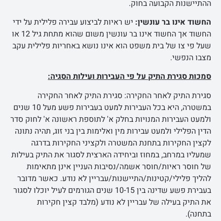
ההתיישנות הקבועה בחוק.
החשוד אינו בר עונשין:
יש ראיות לביצוע עבירה פלילית על ידי
החשוד אך החשוד אינו בר עונשין משום שהוא מתחת גיל 12 או
שעל פי צו של בית משפט הוא אינו נושא באחריות פלילית עקב
מצבו הנפשי.
סמכות סגירת התיק על פי העבירות ועילות הסגיה:
סגירת התיק לאחר החקירה: סגירת התיק לאחר החקירה
במשטרה, היא בכל העבירות למעט בעבירות פשע מעל 10 שנים
ולמעט העבירות המנויות בחלק א' לתוספת ראשונה א' לחוק סדר
הדין הפלילי ולמעט עבירות מין ואלימות בין בני זוג, תהיה נתונה
לקצין החקירות בתחנת המשטרה ולקציני החקירות בדרגה
שמעליו במרחב, במחוז וביחידה הארצית לסגור את התיק בעילות
של חוסר ראיות/חוסר אשמה/נסיבות העניין אינן מתאימות
להליך פלילי/קטינות/התיישנות/עבריין לא נודע. כאשר מדובר
בעבירת פשע שדינה בין 10-15 שנים הגורמים לעיל יוכלו לסגור
את התיק בעילה של עבריין לא נודע (מלבד קצין חקירות
בתחנה).