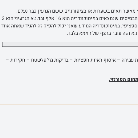
וץ מאשר תאים בשערות או בציפורניים ששם הגרעין כבר נעלם.
דנא מיטוכונדריה – נמצא בכל תא כולל שערות. אבל מספר הבסיסים שנמצאים במיטוכונדריה הוא 16 אלף ובד.נ.א הגרעיני הוא 3
י לאדם ספציפי. במיטוכונדריה המידע שאני יכול להפיק זה להגיד שאתה אחד
ת עבירה – איסוף ראיות חפציות – בדיקות מז"פ\שטח – חקירות –
חום הפורנזי.