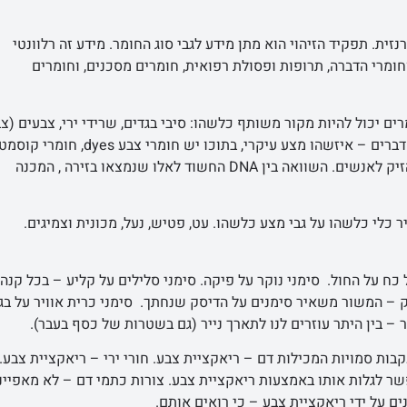
זית. תפקיד הזיהוי הוא מתן מידע לגבי סוג החומר. מידע זה רלוונטי
חומרי הדברה, תרופות ופסולת רפואית, חומרים מסכנים, וחומרים
 יכול להיות מקור משותף כלשהו: סיבי בגדים, שרידי ירי, צבעים (צב
מכוניות) בעיקר בתאונות דרכים. צבע הוא תערובת שמכילה הרבה דברים – איזשהו מצע עיקרי, בתוכו יש חומר
– במיוחד שתופסים איזשהם חומרי קוסמטיקה זולים שיכולים להזיק לאנשים. השוואה בין DNA החשוד לאלו שנמצאו בזירה , המכנה
כלי כלשהו על גבי מצע כלשהו. עט, פטיש, נעל, מכונית וצמיגים.
 כח על החול. סימני נוקר על פיקה. סימני סלילים על קליע – בכל קנה
 – המשור משאיר סימנים על הדיסק שנחתך. סימני כרית אוויר על בג
ר – בין היתר עוזרים לנו לתארך נייר (גם בשטרות של כסף בעבר).
בות סמויות המכילות דם – ריאקציית צבע. חורי ירי – ריאקציית צבע.
פשר לגלות אותו באמצעות ריאקציית צבע. צורות כתמי דם – לא מאפיינ
ים על ידי ריאקציית צבע – כי רואים אותם.