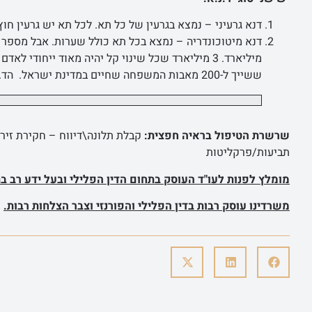
דנא גרעיני – נמצא בגרעין של כל תא. לכל תא יש גרעין ח
מיליארד. 3 מיליארד שכל שינוי קל יהיה מאוד ייחוד
ששייך ל-200 מאבות המשפחה שחיים במדינת ישראל. הד.נ.א הזה עובר ברצף של האמא בלבד.
שרשרת הטיפול בראיה חפצית:
קבלת תלונה\דיווח – חקירת זיר
תביעות/פרקליטות
מומלץ לפנות לעו"ד העוסק בתחום הדין הפלילי ובעל ידע רב בת
משרדינו עוסק רבות בדין הפלילי והפורנזי וצבר הצלחות רבות.