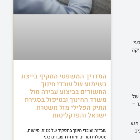
עי
י צבע dyes, חומרי קוסמטיקה
המדריך המשפטי המקיף בייצוג
בשימוע של עובדי חינוך
החשודים בביצוע עבירה מול
 של
משרד החינוך ובטיפול בסגירת
ד –
התיק הפלילי מול משטרת
ישראל והפרקליטות
 מגע
ים
עובדות ועובדי חינוך בתפקיד של גננות, סייעות,
מטפלות ומורים ומורות העובדים בגני