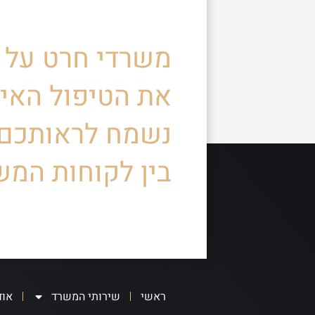
משרדי חרט על ד
את הטיפול האיש
נשמח לראותכם
בין לקוחות המש
ראשי
שירותי המשרד
אוד