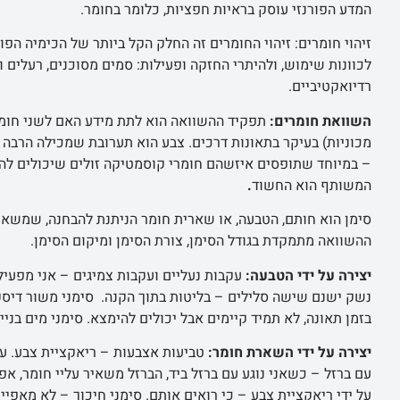
המדע הפורנזי עוסק בראיות חפציות, כלומר בחומר.
זיהוי חומרים: זיהוי החומרים זה החלק הקל ביותר של הכימיה הפורנ
לכוונות שימוש, ולהיתרי החזקה ופעילות: סמים מסוכנים, רעלים ו
רדיואקטיביים.
השוואת חומרים:
תפקיד ההשוואה הוא לתת מידע האם לשני חומרים
המשותף הוא החשוד
.
סימן הוא חותם, הטבעה, או שארית חומר הניתנת להבחנה, שמשאיר 
ההשוואה מתמקדת בגודל הסימן, צורת הסימן ומיקום הסימן.
יצירה על ידי הטבעה:
עקבות נעליים ועקבות צמיגים – אני מפעיל
נשק ישנם שישה סלילים – בליטות בתוך הקנה. סימני משור דיסק
בזמן תאונה, לא תמיד קיימים אבל יכולים להימצא. סימני מים בניי
יצירה על ידי השארת חומר:
טביעות אצבעות – ריאקציית צבע. עק
עם ברזל – כשאני נוגע עם ברזל ביד, הברזל משאיר עליי חומר, א
על ידי ריאקציית צבע – כי רואים אותם. סימני חיכוך – לא מאפיינ