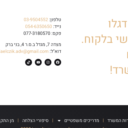
גלו
טלפון:
03-9504552
נייד:
054-6350650
פקס: 077-3180570
י בלקוח.
מצדה 7, מגדל ב.ס.ר 4, בני ברק
דוא"ל:
faelczik.adv@gmail.com
רד!
ות המשרד
מדריכים משפטיים
סיפורי הצלחה
מן התק