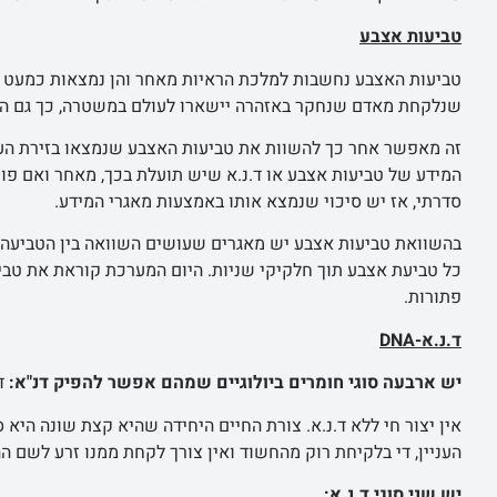
טביעות אצבע
טביעות האצבע נחשבות למלכת הראיות מאחר והן נמצאות כמעט ב
שנלקחת מאדם שנחקר באזהרה יישארו לעולם במשטרה, כך גם ה
זה מאפשר אחר כך להשוות את טביעות האצבע שנמצאו בזירת הע
המידע של טביעות אצבע או ד.נ.א שיש תועלת בכך, מאחר ואם פו
סדרתי, אז יש סיכוי שנמצא אותו באמצעות מאגרי המידע.
בהשוואת טביעות אצבע יש מאגרים שעושים השוואה בין הטביעה ש
כל טביעת אצבע תוך חלקיקי שניות. היום המערכת קוראת את טבי
פתורות.
ד.נ.א-
DNA
יש ארבעה סוגי חומרים ביולוגיים שמהם אפשר להפיק דנ"א:
דם
אין יצור חי ללא ד.נ.א. צורת החיים היחידה שהיא קצת שונה היא ס
העניין, די בלקיחת רוק מהחשוד ואין צורך לקחת ממנו זרע לשם ה
יש שני סוגי ד.נ.א: