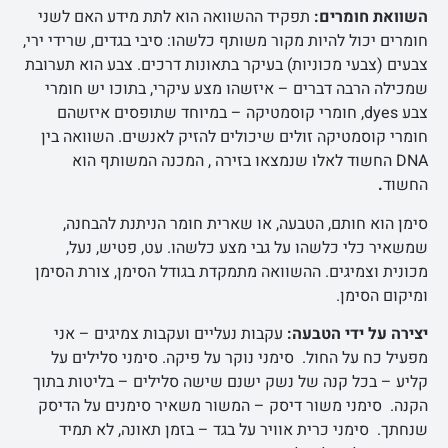
השוואת חומרים:
תפקיד ההשוואה הוא לתת מידע האם לשני
חומרים יכול להיות מקור משותף כלשהו: סיבי בגדים, שרידי ירי,
צבעים (צבעי מכוניות) בעיקר בתאונות דרכים. צבע הוא תערובת
שמכילה הרבה דברים – איזשהו מצע עיקרי, בתוכו יש חומרי
צבע dyes, חומרי קוסמטיקה – במיוחד שתופסים איזשהם
חומרי קוסמטיקה זולים שיכולים להזיק לאנשים. השוואה בין
DNA החשוד לאלו שנמצאו בזירה , המכנה המשותף הוא
החשוד
.
סימן הוא חותם, הטבעה, או שארית חומר הניתנת להבחנה,
שמשאיר כלי כלשהו על גבי מצע כלשהו. עט, פטיש, נעל,
מכונית וצמיגים. ההשוואה מתמקדת בגודל הסימן, צורת הסימן
ומיקום הסימן.
יצירה על ידי הטבעה:
עקבות נעליים ועקבות צמיגים – אני
מפעיל כח על החול. סימני נוקר על פיקה. סימני סלילים על
קליע – בכל קנה של נשק ישנם שישה סלילים – בליטות בתוך
הקנה. סימני משור דיסק – המשור משאיר סימנים על הדיסק
שנחתך. סימני כרית אוויר על בגד – בזמן תאונה, לא תמיד