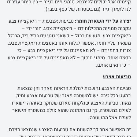
קיימים אבל יכולים להימצא. סימני מים בנייר – בין היתר עוזרים
לנו לתארך נייר (גם בשטרות של כסף בעבר).
יצירה על ידי השארת חומר:
טביעות אצבעות – ריאקציית צבע.
עקבות סמויות המכילות דם – ריאקציית צבע. חורי ירי –
ריאקציית צבע. מגע עם ברזל – כשאני נוגע עם ברזל ביד, הברזל
משאיר עליי חומר, אפשר לגלות אותו באמצעות ריאקציית צבע.
צורות כתמי דם – לא מאפיינים על ידי ריאקציית צבע – כי
רואים אותם. סימני חיכוך – לא מאפיינים על ידי ריאקציית צבע
– כי רואים אותם.
טביעות אצבע
טביעות האצבע נחשבות למלכת הראיות מאחר והן נמצאות
כמעט בכל זירה. יש למשטרה מאגר של טביעות אצבע ותיק
מאוד. טביעת האצבע שנלקחת מאדם שנחקר באזהרה יישארו
לעולם במשטרה, כך גם התמונה שהוא צולם במשטרה תישאר
לעולם אצל המשטרה.
זה מאפשר אחר כך להשוות את טביעות האצבע שנמצאו בזירת
העבירה למאגר של טביעות האצבע המשטרתי. ההנחה של