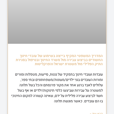
המדריך המשפטי המקיף בייצוג בשימוע של עובדי חינוך
החשודים בביצוע עבירה מול משרד החינוך ובטיפול בסגירת
התיק הפלילי מול משטרת ישראל והפרקליטות
עובדות ועובדי חינוך בתפקיד של גננות, סייעות, מטפלות ומורים
ומורות העובדים בגני ילדים/מעונות/משפחתונים ובתי ספר,
עלולים לאבד ברגע אחד את מקור פרנסתם והכל בשל תלונה
למשטרה על עבירות שביצעו כלפי תינוקות/ילדים או אף בשל
חשד לביצוע עבירה פלילית על ידם, שאינה קשורה למקום החינוכי
בו הם עובדים. כאשר מוגשת תלונה
קרא עוד »