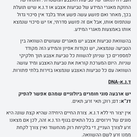
החזקת מאגרי המידע של טביעות אצבע או ד.נ.א שיש תועלת
בכך, מאחר ואם פושע עשה פשע אחד בלבד אין סיכוי גדול
שנתפוס אותו, אבל אם זה פושע סדרתי, אז יש סיכוי שנמצא
אותו באמצעות מאגרי המידע.
בהשוואת טביעות אצבע יש מאגרים שעושים השוואה בין
הטביעה שנמצאה, יש נקודות אפיון והמידע הזה מקודד
למספרים כך שניתן להשוות כל טביעת אצבע תוך חלקיקי
שניות. היום המערכת קוראת את טביעת האצבע ומיד עושה
השוואה עם כל טביעות האצבע שנמצאו בזירות בלתי פתורות.
ד.נ.א-
DNA
יש ארבעה סוגי חומרים ביולוגיים שמהם אפשר להפיק
דנ”א:
דם; רוק; תאי זרע; תאים.
אין יצור חי ללא ד.נ.א. צורת החיים היחידה שהיא קצת שונה היא
סוגים של וירוסים. בכל התאים בגוף הד.נ.א זהה, לכן אם מצאנו
זרע לצורך העניין, די בלקיחת רוק מהחשוד ואין צורך לקחת
ממנו זרע לשם ההשוואה.