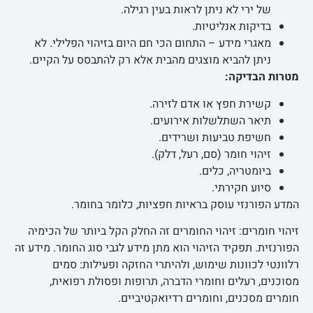
של ירי לא ניתן לראות בעין רגילה.
בדיקות אנליטיות.
מאגרי מידע – התחום הכי חם היום בזיהוי הפלילי. לא
ניתן להביא מוצגים מהבית אלא רק להתבסס על הקיים.
מטרות הבדיקה:
קשירת חפץ או אדם לזירה.
תיאר השתלשלות אירועים.
חשיפת טביעות ושרידים.
זיהוי חומר (סם, רעל, דלק).
ביומטריה, כלים.
סיוע חקירתי.
המדע הפורנזי עוסק בראיות חפציות, כלומר בחומר.
זיהוי חומרים: זיהוי החומרים זה החלק הקל ביותר של הכימיה
הפורנזית. תפקיד הזיהוי הוא מתן מידע לגבי סוג החומר. מידע זה
רלוונטי לכוונות שימוש, ולהיתרי החזקה ופעילות: סמים
מסוכנים, רעלים וחומרי הדברה, תרופות ופסולת רפואית,
חומרים מסכנים, וחומרים רדיואקטיביים.