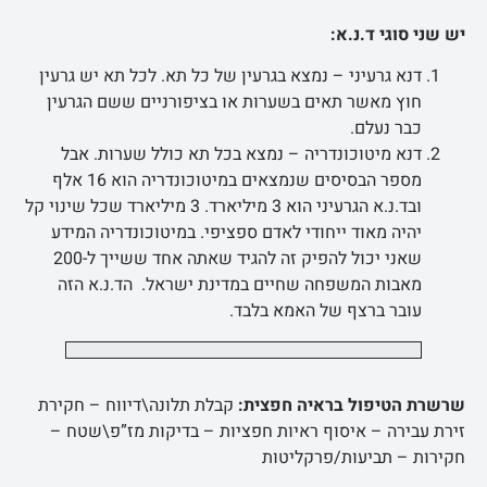
יש שני סוגי ד.נ.א:
דנא גרעיני – נמצא בגרעין של כל תא. לכל תא יש גרעין
חוץ מאשר תאים בשערות או בציפורניים ששם הגרעין
כבר נעלם.
דנא מיטוכונדריה – נמצא בכל תא כולל שערות. אבל
מספר הבסיסים שנמצאים במיטוכונדריה הוא 16 אלף
ובד.נ.א הגרעיני הוא 3 מיליארד. 3 מיליארד שכל שינוי קל
יהיה מאוד ייחודי לאדם ספציפי. במיטוכונדריה המידע
שאני יכול להפיק זה להגיד שאתה אחד ששייך ל-200
מאבות המשפחה שחיים במדינת ישראל. הד.נ.א הזה
עובר ברצף של האמא בלבד.
שרשרת הטיפול בראיה חפצית:
קבלת תלונה\דיווח – חקירת
זירת עבירה – איסוף ראיות חפציות – בדיקות מז”פ\שטח –
חקירות – תביעות/פרקליטות