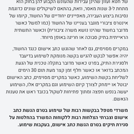
של חטא ועוון שהינן עבירות שהעונש הקבוע להן בחוק הוא
מתחת ל-3 שנות מאסר, וזאת, בהתאם לשיקולים שונים כדוגמת
נסיבות ביצוע העבירה, מאפיינים יחודיים של החשוד, קיומו של
אינטרס ציבורי מוגבר בעניינו של החשוד (כמו למשל כאשר
מדובר בחשוד שהינו נושא משרה ציבורית) וכאשר התשתית
הראייתית בתיק סבוכה או חריגה באופן מיוחד.
במקרים מסוימים, גם לאחר שהוגש כתב אישום כנגד החשוד,
יהיה אפשר לבקש להגיש בקשה מנומקת לשימוע בדיעבד
ולסגירת התיק, בפרט כאשר מדובר בתקלה טכנית של הגעת
המכתב בדואר או כאשר חלף זמן קצר מעת תום 30 הימים
לשליחת בקשת השימוע, כאשר במקרים מסוימים, כתב האישום
יבוטל או יימחק לצורך קיום השימוע וגם במקרים אלו, השימוע
יעשה בנפש חפצה ומתוך פתיחות לשקול בכובד ראש את טענות
הנאשם.
משרדי מטפל בבקשות רבות של שימוע בטרם הגשת כתב
אישום וצברתי הצלחות רבות ללקוחות המשרד בהחלטות על
סגירת תיקים בטרם הגשת כתב אישום, בעקבות שימוע.