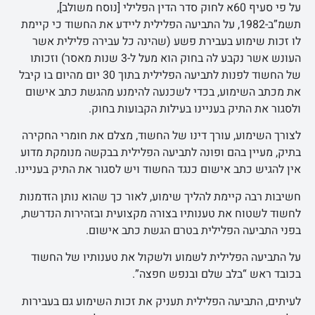
על פי סעיף 60א לחוק סדר הדין הפלילי [נוסח משולב],
תשמ”ב-1982, על התביעה הפלילית ליידע את החשוד כי קיימת
לו זכות שימוע בעבירת פשע (שהינה כל עבירה פלילית אשר
העונש אשר נקבע לה בחוק הוא מעל ל-3 שנות מאסר) וזכותו
של החשוד לפנות לתביעה הפלילית בתוך 30 יום מהיום בו קיבל
את מכתב השימוע, בכדי לשכנעה להימנע מהגשת כתב אישום
ולסגור את התיק בעניינו בעילות הקבועות בחוק.
לצורך השימוע, עורך דינו של החשוד, מצלם את חומרי החקירה
בתיק, מעיין בהם ופונה לתביעה הפלילית בבקשה מנומקת מדוע
אין להגיש כתב אישום כנגד החשוד ויש לסגור את התיק בעניינו.
חשיבות רבה קיימת להליך שימוע, לאור כך שהוא נותן הזדמנות
לחשוד לשטוח את טענותיו בצורה מקצועית ובזהירות הנדרשת,
בפני התביעה הפלילית בטרם הגשת כתב אישום.
על התביעה הפלילית לשמוע ולשקול את טענותיו של החשוד
בכובד ראש “בלב שלם ובנפש חפצה”.
לעיתים, התביעה הפלילית תעניק את זכות השימוע גם בעבירות