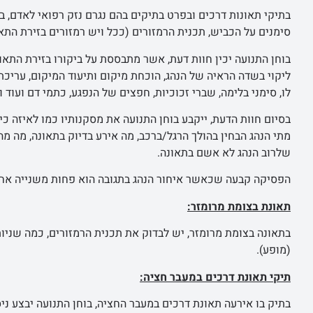
בתיקי תאונות דרכים ובפרט בתיקים בהם נגרם נזק רפואי לאדם, ב
סימנים על הכביש, תכנית הרמזורים (ככל ויש רמזורים בזירת התאו
בוחן התנועה יכין חוות דעת, אשר מתבססת על ביקורו בזירת התאונ
ליקוי בשדה הראיה של הנהג, הוכחת מיקום ותיעוד המיקום, עריכת
לו, סימני בלימה, שברי זכוכיות, חפצים של הנפגע, כתמי דם ועוד 
בסיום חוות הדעת, ייקבע בוחן התנועה את מסקנותיו כמו לאיזה כי
מתי הנהג הבחין בהולך הרגל/ברכב, מה אירע בדיוק בתאונה, מה 
שלרוב הנהג לא אשם בתאונה.
הפסיקה קבעה שכאשר איחור הנהג בתגובה הוא פחות משנייה אחת
תאונת בצומת מרומזר:
בתאונה בצומת מרומזר, יש לבדוק את תכנית הרמזורים, כמה שניות 
(מופע).
תיקי תאונת דרכים במעבר חציה:
בתיק בו אירעה תאונת דרכים במעבר החציה, בוחן התנועה יבצע ני