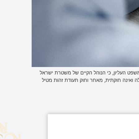
ירה שהגישו שורה של ארגוני זכויות אדם בבג"ץ 4455/19 ו-5471/19 קובע בית המשפט העליון, כי הנוהל הקיים של משטרת ישראל
 ואינה חוקתית, מאחר וחוק תעודת זהות מטיל