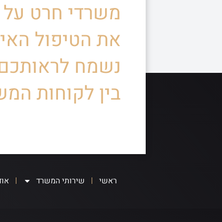
משרדי חרט על ד
את הטיפול האיש
נשמח לראותכם
בין לקוחות המש
ראשי
שירותי המשרד
אוד