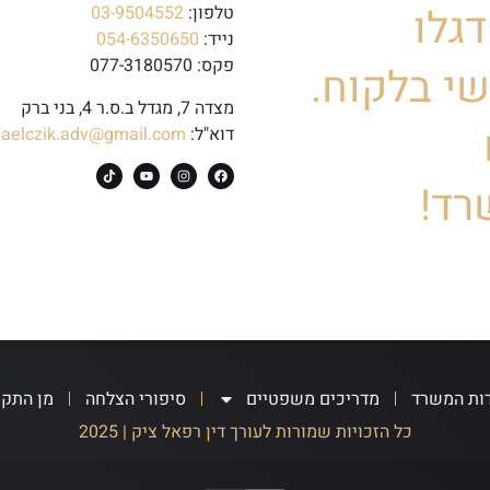
גלו
טלפון:
03-9504552
נייד:
054-6350650
פקס: 077-3180570
י בלקוח.
מצדה 7, מגדל ב.ס.ר 4, בני ברק
דוא"ל:
faelczik.adv@gmail.com
רד!
ות המשרד
מדריכים משפטיים
סיפורי הצלחה
מן התק
כל הזכויות שמורות לעורך דין רפאל ציק | 2025