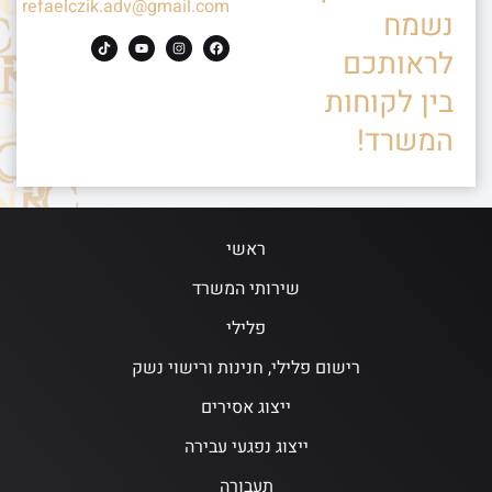
refaelczik.adv@gmail.com
נשמח
לראותכם
בין לקוחות
המשרד!
ראשי
שירותי המשרד
פלילי
רישום פלילי, חנינות ורישוי נשק
ייצוג אסירים
ייצוג נפגעי עבירה
תעבורה