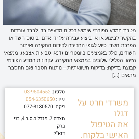
מטרת המדע הפורנזי שימוש בכלים מדעיים כדי לברר עובדות
בהקשר לביצוע או אי ביצוע עבירה על ידי אדם. ביסוס חשד או
הפרכת חשד. סיוע לגופי החקירה לקידום החקירה ואיתור
חשודים, כולל באמצעים ביומטריים (דנא, טביעות אצבע). ממצאי
הזיהוי הפלילי שלובים בממצאי החקירה. עקרונות המדע הפורנזי
קבוצת בדיקה: בדיקות השוואתיות – נותנות הסבר ואם ההסבר
מתאים […]
טלפון:
03-9504552
נייד:
054-6350650
משרדי חרט על
פקס: 077-3180570
דגלו
מצדה 7, מגדל ב.ס.ר 4, בני
את הטיפול
ברק
האישי בלקוח.
דוא"ל: