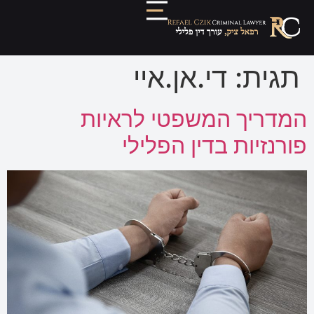
תגית:
די.אן.איי
המדריך המשפטי לראיות
פורנזיות בדין הפלילי