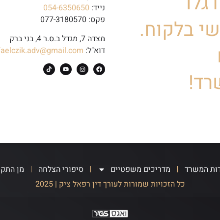
גלו
נייד:
054-6350650
פקס: 077-3180570
י בלקוח.
מצדה 7, מגדל ב.ס.ר 4, בני ברק
דוא"ל:
faelczik.adv@gmail.com
רד!
ות המשרד
מדריכים משפטיים
סיפורי הצלחה
מן התק
כל הזכויות שמורות לעורך דין רפאל ציק | 2025