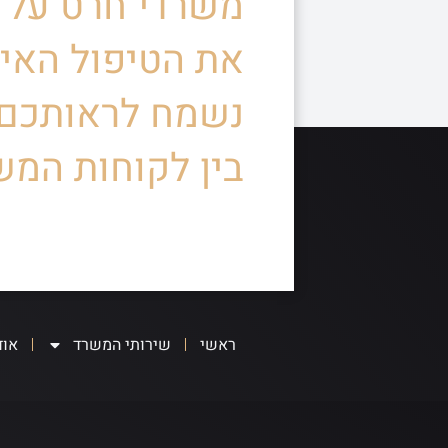
משרדי חרט על ד
את הטיפול האיש
נשמח לראותכם
בין לקוחות המש
ראשי
שירותי המשרד
אוד