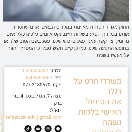
החוק מגדיר הטרדה מאיימת במקרים הבאים, אדם שהטריד
אותנו בכל דרך ופגע בשלוות חיינו, נקט איומים כלפינו כולל איום
מרומז, יצר קשר עמנו, פגע ברכוש שלנו, פגע בשם הטוב שלנו או
בחופש התנועה שלנו. כמו כן קיים חשש סביר כי המטריד יחזור
על מעשיו בשנית.
טלפון:
03-9504552
נייד:
054-6350650
משרדי חרט על
פקס: 077-3180570
דגלו
מצדה 7, מגדל ב.ס.ר 4, בני
את הטיפול
ברק
האישי בלקוח.
דוא"ל:
refaelczik.adv@gmail.com
נשמח