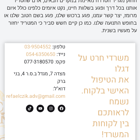
החוק מגדיר הטרדה מאיימת במקרים הבאים, אדם שהטריד
אותנו בכל דרך ופגע בשלוות חיינו, נקט איומים כלפינו כולל איום
מרומז, יצר קשר עמנו, פגע ברכוש שלנו, פגע בשם הטוב שלנו או
בחופש התנועה שלנו. כמו כן קיים חשש סביר כי המטריד יחזור
על מעשיו בשנית.
טלפון:
03-9504552
נייד:
054-6350650
משרדי חרט על
פקס: 077-3180570
דגלו
מצדה 7, מגדל ב.ס.ר 4, בני
את הטיפול
ברק
האישי בלקוח.
דוא"ל:
refaelczik.adv@gmail.com
נשמח
לראותכם
בין לקוחות
המשרד!