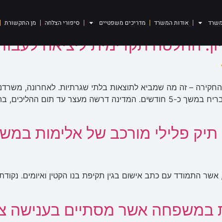
משרד
אודות המשרד
מדריכים משפטיים
סיפורי הצלחה
מן התקשורת
 החקירה – זה מה שמביא לתוצאות בלתי שגרתיות. לאחרונה, משרדנ
קשר. הלקוח היה נתון במעצר ממושך מאחורי סורג ובריח במשך כ-5 חודשים. המדינה דרש
 תיק פלילי מורכב של אלימות במ
יצג לאחרונה אב למשפחה המונה 13 ילדים, אשר התמודד עם כתב אישום בגין תקיפת בנו הק
ת במשפחה אשר מסתיים בענישה צ