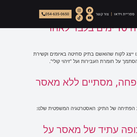
ספריית וידאו
צור קשר
054-635-0650
הצלחה בבית המשפט העליון: החלטה תקדימית ליציאה לעבודה 10 ימים בלבד לאחר
ו ייצג לקוח שהואשם בתיק סחיטה באיומים וקשירת
ה מעצר עד תום ההליכים, בהסתמך על חומרת העבירות ועל "זיהוי קולי".
שפחה, מסתיים ללא מאסר
טין ואיומים. נקודת הפתיחה של התיק: האסטרטגיה המשפטית שלנו:
ופה עתיד של מאסר על