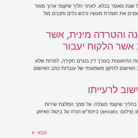
 שנת מאסר בכלא. לאחר הליך שיקומי ארוך מאוד
הפנים את חומרת מעשיו ורכש כלים ותכנים מול
נה והטרדה מינית, אשר
 אשר הלקוח יעבור
ת ההיוועצות בעורך דין בטרם חקירה, למרות שלא
 האישום לתיקון משמעותי של עובדות כתב האישום
שוב לרעייתו
 בהליך שיקומי מוצלח. על סמך המלצת שירות
המבחן הורה ביהמ"ש על ביטול תנאי שחרורו עו"ד רפאל ציק דחף להליך שיקומי – בעקבות כך הבעל המכה ישוב לרעייתו (צילום: envato) ביהמ"ש הורה על ביטול האיזוק
הבא
←