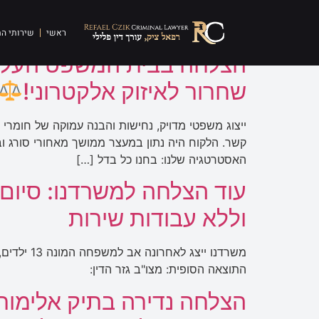
תגית:
הליך שיקומי
ראשי
שירותי ה
שחרור לאיזוק אלקטרוני!
ייצוג משפטי מדויק, נחישות והבנה עמוקה של חומרי
האסטרטגיה שלנו: בחנו כל בדל […]
עוד הצלחה למשרדנו: סיום
וללא עבודות שירות
משרדנו י
התוצאה הסופית: מצו"ב גזר הדין:
הצלחה נדירה בתיק אלימו