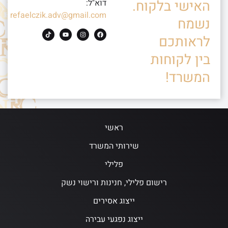
האישי בלקוח.
דוא"ל:
refaelczik.adv@gmail.com
נשמח
לראותכם
בין לקוחות
המשרד!
ראשי
שירותי המשרד
פלילי
רישום פלילי, חנינות ורישוי נשק
ייצוג אסירים
ייצוג נפגעי עבירה