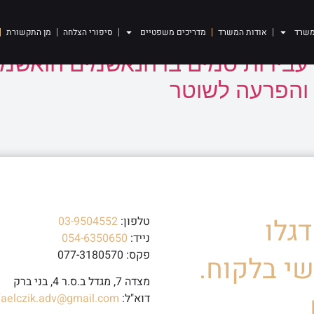
משרד
אודות המשרד
מדריכים משפטיים
סיפורי הצלחה
מן התקשורת
 עבירות סמים בו הנאשמים הואשמ
 והפרעה לשוטר
גלו
טלפון:
03-9504552
נייד:
054-6350650
פקס: 077-3180570
י בלקוח.
מצדה 7, מגדל ב.ס.ר 4, בני ברק
דוא"ל:
faelczik.adv@gmail.com