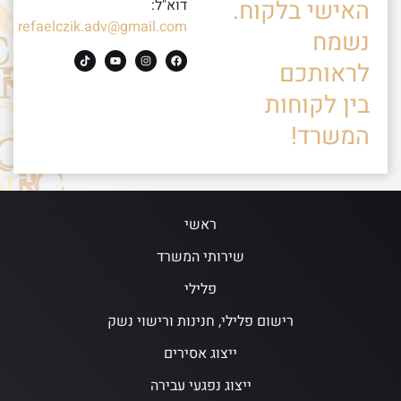
האישי בלקוח.
דוא"ל:
refaelczik.adv@gmail.com
נשמח
לראותכם
בין לקוחות
המשרד!
ראשי
שירותי המשרד
פלילי
רישום פלילי, חנינות ורישוי נשק
ייצוג אסירים
ייצוג נפגעי עבירה