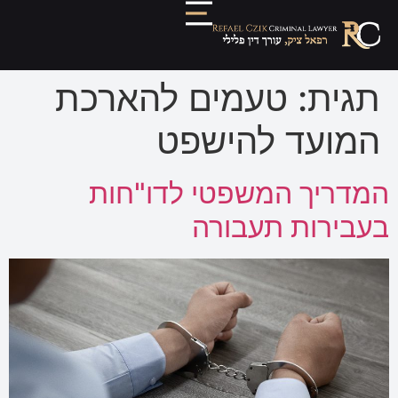
תגית:
טעמים להארכת
המועד להישפט
המדריך המשפטי לדו"חות
בעבירות תעבורה