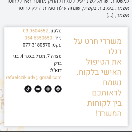
למשטרת ישראל לשינוי עילת סגירת התיק מחוסר ראיות לחוסר
אשמה. בעקבות בקשתי, שונתה עילת סגירת התיק לחוסר
אשמה, […]
טלפון:
03-9504552
נייד:
054-6350650
משרדי חרט על
פקס: 077-3180570
דגלו
מצדה 7, מגדל ב.ס.ר 4, בני
את הטיפול
ברק
האישי בלקוח.
דוא"ל:
refaelczik.adv@gmail.com
נשמח
לראותכם
בין לקוחות
המשרד!