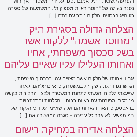
והפרעה לשוטר. התיק אמנם נסגר על ידי המשטרה, אך הוא
נסגר בעילה של "חוסר ראיות מספיקות". המשמעות של סגירה
כזו היא הרסנית: הלקוח נותר עם כתם […]
הצלחה גדולה בסגירת תיק
"מחוסר אשמה" ללקוח אשר
בשל סכסוך משפחתי, אחיו
ואחותו העלילו עליו שאיים עליהם
אחיו ואחותו של הלקוח אשר מצויים עמו בסכסוך משפחתי,
הגישו נגדו תלונה שקרית במשטרה, כי איים עליהם. לאחר
שייעצתי ללקוח והגשתי לתחנת המשטרה ולקצין החקירות בקשה
מנומקת ומפורטת עם ראיות רבות – הקלטות והתכתבויות
בוואטספ, כי האח והאחות הם אלה שאיימו עליו וכי הלקוח שלי
חף מפשע ולא עבר כל עבירה – סגרה המשטרה את […]
הצלחה אדירה במחיקת רישום