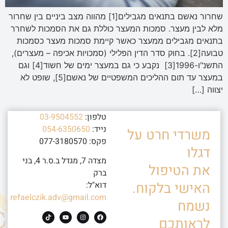
שחרור נאשם בתנאים מגבילים[1] מהווה מצב ביניים בין שחרור
מלא לבין מעצר. סמכות המעצר כוללת גם את הסמכות לשחרר
בתנאים מגבילים ממעצר כאשר קיימת סמכות מעצר כסמכות
טבועה[2]. בחוק סדר הדין הפלילי (סמכויות אכיפה – מעצרים),
התשנ"ו-1996[3] נקבע כי גם במעצר ימים של חשוד[4] וגם
במעצר עד תום ההליכים המשפטיים של נאשם[5], שופט לא
יצווה […]
טלפון:
03-9504552
נייד:
054-6350650
משרדי חרט על
פקס: 077-3180570
דגלו
מצדה 7, מגדל ב.ס.ר 4, בני
את הטיפול
ברק
האישי בלקוח.
דוא"ל:
refaelczik.adv@gmail.com
נשמח
לראותכם