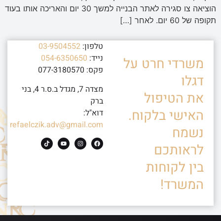
הוציאה צו סגירה לאתר הבנייה למשך 30 יום והאריכה אותו בעוד
תקופה של 60 יום. לאחר […]
טלפון:
03-9504552
נייד:
054-6350650
משרדי חרט על
פקס: 077-3180570
דגלו
מצדה 7, מגדל ב.ס.ר 4, בני
את הטיפול
ברק
האישי בלקוח.
דוא"ל:
refaelczik.adv@gmail.com
נשמח
לראותכם
בין לקוחות
המשרד!