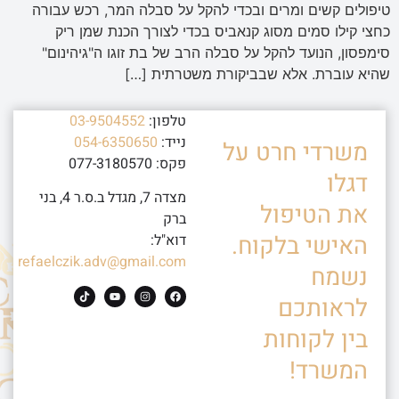
טיפולים קשים ומרים ובכדי להקל על סבלה המר, רכש עבורה
כחצי קילו סמים מסוג קנאביס בכדי לצורך הכנת שמן ריק
סימפסון, הנועד להקל על סבלה הרב של בת זוגו ה"גיהינום"
שהיא עוברת. אלא שבביקורת משטרתית […]
טלפון:
03-9504552
נייד:
054-6350650
משרדי חרט על
פקס: 077-3180570
דגלו
מצדה 7, מגדל ב.ס.ר 4, בני
את הטיפול
ברק
האישי בלקוח.
דוא"ל:
refaelczik.adv@gmail.com
נשמח
לראותכם
בין לקוחות
המשרד!