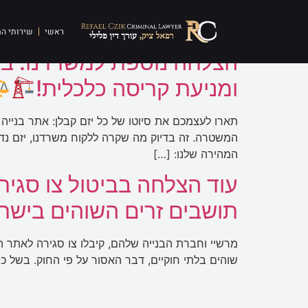
תגית:
צו מנהלי להגב
ראשי
שירותי ה
הצלחה נוספת למשרדנו: ביט
ומניעת קריסה כלכלית!
המהירה שלנו: […]
עוד הצלחה בביטול צו סגי
תושבים זרים השוהים בישר
מרשיי וחברת הבנייה שלהם, קיבלו צו סגירה לאתר
שוהים בלתי חוקיים, דבר האסור על פי החוק. בשל כך, משטרת ישראל הוציאה צו