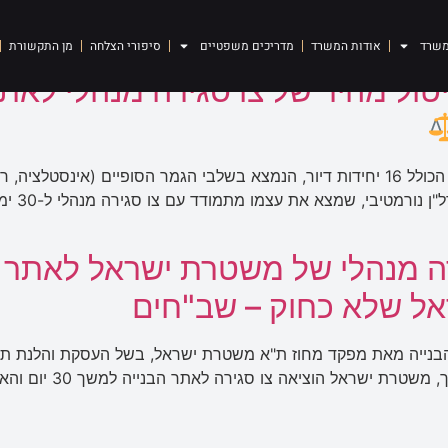
לת שימוש
משרד
אודות המשרד
מדריכים משפטיים
סיפורי הצלחה
מן התקשורת
ול מהיר של צו סגירה מנהלי לאתר
תארו לעצמכם את סיוטו של כל יזם קבלן: אתר בנייה הכולל 16 יחידות דיור, הנמצא בשלבי הגמ
המשטרה. 
רה מנהלי של משטרת ישראל לאתר 
אל שלא כחוק – שב"חים
 הבנייה מאת מפקד מחוז ת"א משטרת ישראל, בשל העסקת והלנת תו
 סגירה לאתר הבנייה למשך 30 יום והאריכה אותו בעוד תקופה של 60 יום. לאחר […]