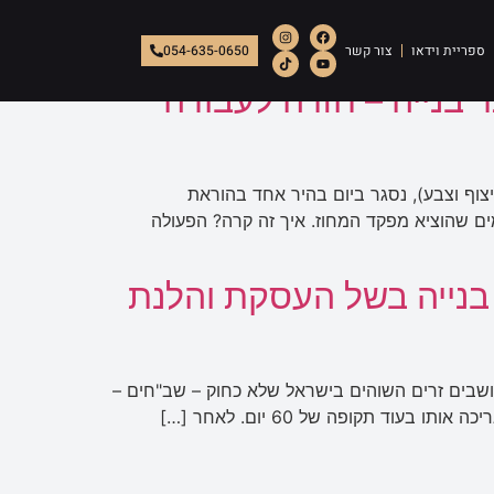
ספריית וידאו
צור קשר
054-635-0650
 בנייה – חזרה לעבודה
ר הסופיים (אינסטלציה, ריצוף וצבע), נסגר ביום בהיר אחד בהוראת
זה בדיוק מה שקרה ללקוח משרדנו, יזם נדל"ן נורמטיבי, שמצא את עצמו מתמודד עם צו סגירה מנהלי ל-30 ימים שהוציא מפקד המחוז. איך זה קרה? הפעולה
בנייה בשל העסקת והלנת
שבים זרים השוהים בישראל שלא כחוק – שב"חים –