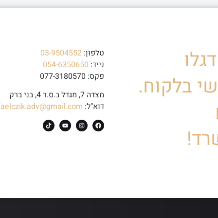
גלו
טלפון:
03-9504552
נייד:
054-6350650
פקס: 077-3180570
י בלקוח.
מצדה 7, מגדל ב.ס.ר 4, בני ברק
דוא"ל:
faelczik.adv@gmail.com
רד!