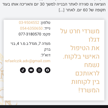
הוציאה צו סגירה לאתר הבנייה למשך 30 יום והאריכה אותו בעוד
תקופה של 60 יום. לאחר […]
טלפון:
03-9504552
נייד:
054-6350650
משרדי חרט על
פקס: 077-3180570
דגלו
מצדה 7, מגדל ב.ס.ר 4, בני
את הטיפול
ברק
האישי בלקוח.
דוא"ל:
refaelczik.adv@gmail.com
נשמח
לראותכם
בין לקוחות
המשרד!