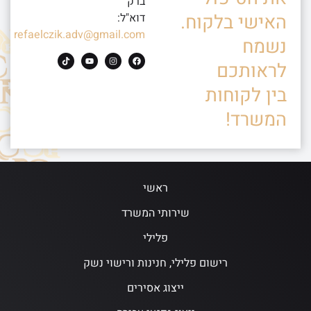
ברק
האישי בלקוח.
דוא"ל:
refaelczik.adv@gmail.com
נשמח
לראותכם
בין לקוחות
המשרד!
ראשי
שירותי המשרד
פלילי
רישום פלילי, חנינות ורישוי נשק
ייצוג אסירים