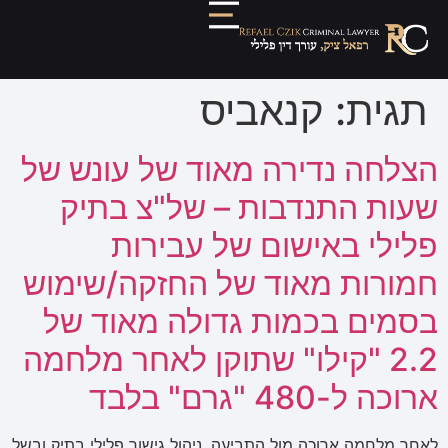
תגית:
קנאביס
הצלחה נדירה מאוד של עונש של
שעות התנדבות – של"צ בתיק
פלילי באישום של עבירות
חמורות מאוד של החזקה/שימוש
בסמים בכמות גדולה מאוד של
2.2 "קילו" שתוקן לאחר מלחמה
ארוכה ל-480 "גרם" בלבד
לאחר מלחמה ארוכה מול התביעה, ניהול גישור פלילי בתיק ובשל