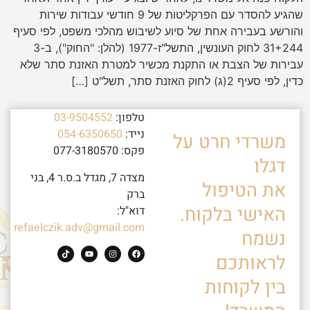
שהגיע להסדר עם הפרקליטות של 9 חודשי עבודות שירות
והורשע בעבירה אחת של סיוע לשיבוש מהלכי משפט, לפי סעיף
31+244 לחוק העונשין, התשל"ז-1977 (להלן: "החוק"), ב-3
עבירות של הצבת או התקנת מכשיר למטרת האזנת סתר שלא
כדין, לפי סעיף 2(ג) לחוק האזנת סתר, תשל"ט […]
טלפון:
03-9504552
נייד:
054-6350650
משרדי חרט על
פקס: 077-3180570
דגלו
מצדה 7, מגדל ב.ס.ר 4, בני
את הטיפול
ברק
האישי בלקוח.
דוא"ל:
refaelczik.adv@gmail.com
נשמח
לראותכם
בין לקוחות