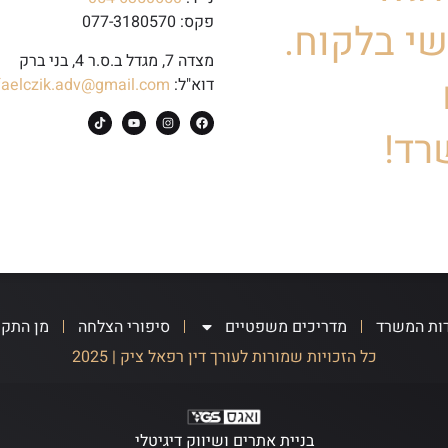
פקס: 077-3180570
י בלקוח.
מצדה 7, מגדל ב.ס.ר 4, בני ברק
דוא"ל:
faelczik.adv@gmail.com
רד!
ות המשרד
מדריכים משפטיים
סיפורי הצלחה
מן התק
כל הזכויות שמורות לעורך דין רפאל ציק | 2025
בניית אתרים ושיווק דיגיטלי